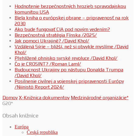
Hodnotenie bezpečnostných hrozieb spravodajskou
komunitou USA
Biela kniha o európskej obrane – pripravenosť na rok
2030
Ako bude fungovať CIA pod novým vedením?
Bezpečnostná stratégia Fínska /2025/
Jak pomoci Ukrajině? /David Khol/
Vzdálená Sýrie – bližší, než si obvykle myslíme /David
Khol/
Přehlížené ohnisko syrské revoluce /David Khol/
Čo je CROSINT? /Roman Laml/
Budoucnost Ukrajiny po nástupu Donalda Trumpa
/David Khol/
Posilnenie civilnej a vojenskej pripravenosti Európy
/Niinistö Report 2024/
Domov
X-Knižnica dokumentov
Medzinárodné organizácie*
G20*
Obsah knižnice
Európa
Česká republika