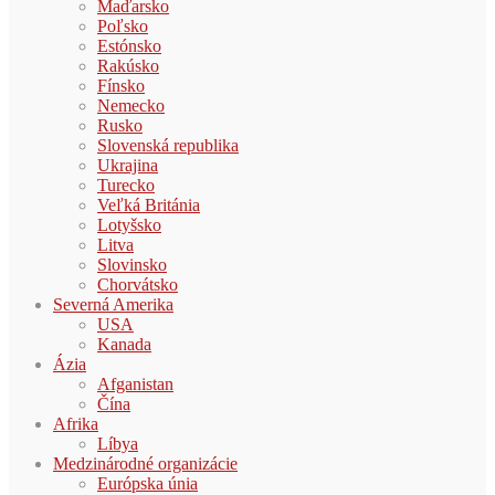
Maďarsko
Poľsko
Estónsko
Rakúsko
Fínsko
Nemecko
Rusko
Slovenská republika
Ukrajina
Turecko
Veľká Británia
Lotyšsko
Litva
Slovinsko
Chorvátsko
Severná Amerika
USA
Kanada
Ázia
Afganistan
Čína
Afrika
Líbya
Medzinárodné organizácie
Európska únia