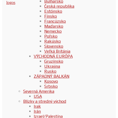
Bulharsko
Česká republika
Estónsko
Fínsko
Francúzsko
Maďarsko
Nemecko
Poľsko
Rakúsko
Slovensko
Veľká Británia
VÝCHODNÁ EURÓPA
Gruzínsko
Ukrajina
Rusko
ZÁPADNÝ BALKÁN
Kosovo
Srbsko
Severná Amerika
USA
Blízky a stredný východ
Irak
Irán
Izrael/Palestína