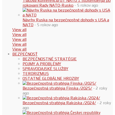
Tlačová konferencia GT NATO J. Stoltenberga po
rokovaní Rady NATO-Rusko
- 5 rokov ago
Návrhy Ruska na bezpečnostné dohody s USA a
NATO
- 5 rokov ago
View all
View all
View all
View all
View all
BEZPEČNOSŤ
BEZPEČNOSTNÉ STRATÉGIE
POJMY A PROBLÉMY
SPRAVODAJSKÉ SLUŽBY
TERORIZMUS
OSTATNÉ GLOBÁLNE HROZBY
Bezpečnostná stratégia Fínska /2025/
- 2 roky
ago
Bezpečnostná stratégia Rakúska /2024/
- 2 roky
ago