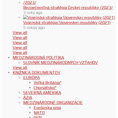
Bezpečnostná stratégia Českej republiky /2023/
-
3 roky ago
Vojenská stratégia Slovenskej republiky (2021)
-
5 rokov ago
View all
View all
View all
View all
View all
MEDZINÁRODNÁ POLITIKA
SLOVNÍK MEDZINÁRODNÝCH VZŤAHOV
View all
KNIŽNICA DOKUMENTOV
EURÓPA
Veľká Británia*
Chorvátsko*
SEVERNÁ AMERIKA
ÁZIA
MEDZINÁRODNÉ ORGANIZÁCIE
Európska únia
NATO
OSN