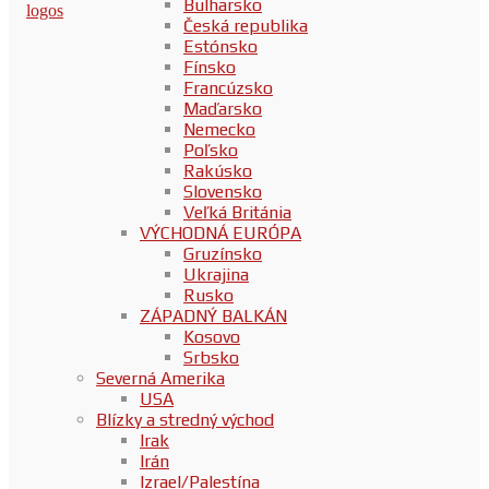
Bulharsko
Česká republika
Estónsko
Fínsko
Francúzsko
Maďarsko
Nemecko
Poľsko
Rakúsko
Slovensko
Veľká Británia
VÝCHODNÁ EURÓPA
Gruzínsko
Ukrajina
Rusko
ZÁPADNÝ BALKÁN
Kosovo
Srbsko
Severná Amerika
USA
Blízky a stredný východ
Irak
Irán
Izrael/Palestína