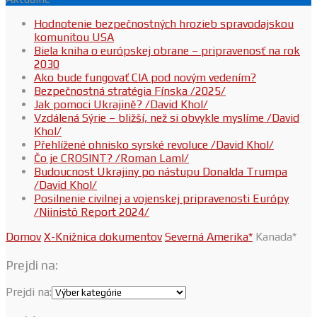
Hodnotenie bezpečnostných hrozieb spravodajskou
komunitou USA
Biela kniha o európskej obrane – pripravenosť na rok
2030
Ako bude fungovať CIA pod novým vedením?
Bezpečnostná stratégia Fínska /2025/
Jak pomoci Ukrajině? /David Khol/
Vzdálená Sýrie – bližší, než si obvykle myslíme /David
Khol/
Přehlížené ohnisko syrské revoluce /David Khol/
Čo je CROSINT? /Roman Laml/
Budoucnost Ukrajiny po nástupu Donalda Trumpa
/David Khol/
Posilnenie civilnej a vojenskej pripravenosti Európy
/Niinistö Report 2024/
Domov
X-Knižnica dokumentov
Severná Amerika*
Kanada*
Prejdi na:
Prejdi na: