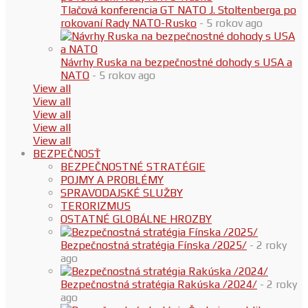
Tlačová konferencia GT NATO J. Stoltenberga po
rokovaní Rady NATO-Rusko
- 5 rokov ago
Návrhy Ruska na bezpečnostné dohody s USA a
NATO
- 5 rokov ago
View all
View all
View all
View all
View all
BEZPEČNOSŤ
BEZPEČNOSTNÉ STRATÉGIE
POJMY A PROBLÉMY
SPRAVODAJSKÉ SLUŽBY
TERORIZMUS
OSTATNÉ GLOBÁLNE HROZBY
Bezpečnostná stratégia Fínska /2025/
- 2 roky
ago
Bezpečnostná stratégia Rakúska /2024/
- 2 roky
ago