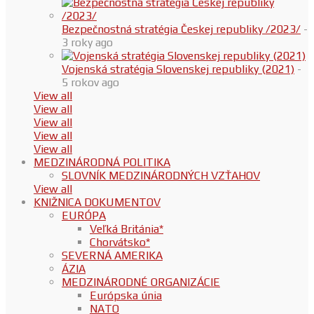
Bezpečnostná stratégia Českej republiky /2023/
-
3 roky ago
Vojenská stratégia Slovenskej republiky (2021)
-
5 rokov ago
View all
View all
View all
View all
View all
MEDZINÁRODNÁ POLITIKA
SLOVNÍK MEDZINÁRODNÝCH VZŤAHOV
View all
KNIŽNICA DOKUMENTOV
EURÓPA
Veľká Británia*
Chorvátsko*
SEVERNÁ AMERIKA
ÁZIA
MEDZINÁRODNÉ ORGANIZÁCIE
Európska únia
NATO