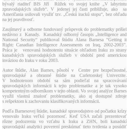
bývalý riaditeľ BIS Jiří Růžek vo svojej knihe „V labyrintu
zpravodajských služeb“. V jedenej jej časti približuje, ako sa
Američania usilovali využiť tzv. „Českú irackú stopu“, bez ohľadu
na jej pravdivosť.
Zaujímavý a odborne fundovaný príspevok do problematiky prišiel
nedávno z Kanady. Kanadský odborný časopis „Intelligence and
National Security“ publikoval štúdiu Alana Barnesa “Getting it
Right: Canadian Intelligence Assessments on Iraq, 2002-2003”.
Práca je venovaná hodnoteniu situácie ohľadom Iraku zo strany
kanadských spravodajských služieb v období pred americkou
inváziou do Iraku v roku 2003.
Autor štúdie, Alan Barnes, pôsobí v Centre pre bezpečnostné,
spravodajské a obranné štúdie na Carletonskej Univerzite.
V hodnotenom období sa sám podieľal na spracovávaní
spravodajských informácii k tejto problematike a je tak vysoko
kompetentným odborníkom v tejto oblasti. Vo svojej analýze Barnes
využil vlastnú znalosť problematiky, ako aj dostupné zdroje
s rešpektom k zachovaniu klasifikovaných informácii.
Podľa Barnesovej štúdie, kanadské spravodajstvo od počiatku krízy
venovalo Iraku veľkú pozornosť. Keď USA začali prezentovať
rôzne podozrenia vo vzťahu k Iraku a ZHN, boli kanadskí
spravodajskí analytici poverení preskúmať tieto tvrdenia a posúdiť