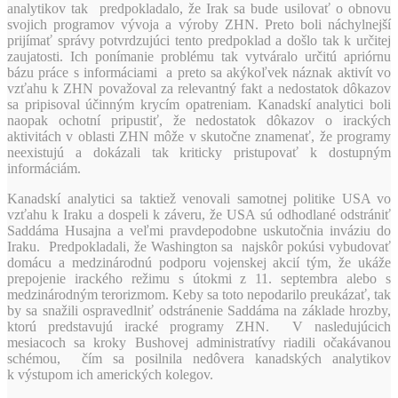
analytikov tak predpokladalo, že Irak sa bude usilovať o obnovu
svojich programov vývoja a výroby ZHN. Preto boli náchylnejší
prijímať správy potvrdzujúci tento predpoklad a došlo tak k určitej
zaujatosti. Ich ponímanie problému tak vytváralo určitú apriórnu
bázu práce s informáciami a preto sa akýkoľvek náznak aktivít vo
vzťahu k ZHN považoval za relevantný fakt a nedostatok dôkazov
sa pripisoval účinným krycím opatreniam. Kanadskí analytici boli
naopak ochotní pripustiť, že nedostatok dôkazov o irackých
aktivitách v oblasti ZHN môže v skutočne znamenať, že programy
neexistujú a dokázali tak kriticky pristupovať k dostupným
informáciám.
Kanadskí analytici sa taktiež venovali samotnej politike USA vo
vzťahu k Iraku a dospeli k záveru, že USA sú odhodlané odstrániť
Saddáma Husajna a veľmi pravdepodobne uskutočnia inváziu do
Iraku. Predpokladali, že Washington sa najskôr pokúsi vybudovať
domácu a medzinárodnú podporu vojenskej akcií tým, že ukáže
prepojenie irackého režimu s útokmi z 11. septembra alebo s
medzinárodným terorizmom. Keby sa toto nepodarilo preukázať, tak
by sa snažili ospravedlniť odstránenie Saddáma na základe hrozby,
ktorú predstavujú iracké programy ZHN. V nasledujúcich
mesiacoch sa kroky Bushovej administratívy riadili očakávanou
schémou, čím sa posilnila nedôvera kanadských analytikov
k výstupom ich amerických kolegov.