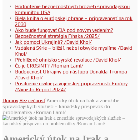
Hodnotenie bezpečnostných hrozieb spravodajskou
komunitou USA
Biela kniha o európskej obrane – pripravenosť na rok
2030
Ako bude fungovať CIA pod novým vedením?
Bezpečnostná stratégia Fínska /2025/
Jak pomoci Ukrajině? /David Khol/
Vzdálená Sýrie – bližší, než si obvykle myslíme /David
Khol/
Přehlížené ohnisko syrské revoluce /David Khol/
Čo je CROSINT? /Roman Laml/
Budoucnost Ukrajiny po nástupu Donalda Trumpa
/David Khol/
Posilnenie civilnej a vojenskej pripravenosti Európy
/Niinistö Report 2024/
Domov
Bezpečnosť
Americký útok na Irak a zneužitie
spravodajských služieb – kanadský príspevok do
problematiky /Roman Laml/
Americký útok na Irak a