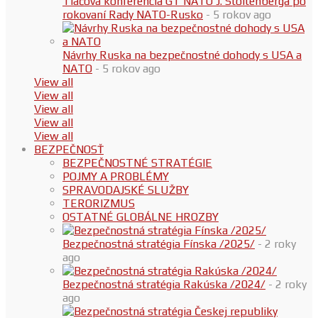
Tlačová konferencia GT NATO J. Stoltenberga po
rokovaní Rady NATO-Rusko
- 5 rokov ago
Návrhy Ruska na bezpečnostné dohody s USA a
NATO
- 5 rokov ago
View all
View all
View all
View all
View all
BEZPEČNOSŤ
BEZPEČNOSTNÉ STRATÉGIE
POJMY A PROBLÉMY
SPRAVODAJSKÉ SLUŽBY
TERORIZMUS
OSTATNÉ GLOBÁLNE HROZBY
Bezpečnostná stratégia Fínska /2025/
- 2 roky
ago
Bezpečnostná stratégia Rakúska /2024/
- 2 roky
ago