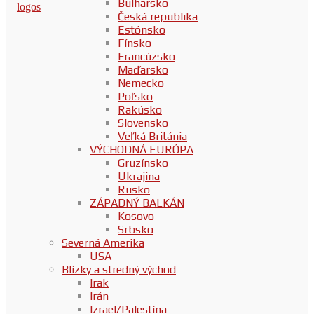
Bulharsko
Česká republika
Estónsko
Fínsko
Francúzsko
Maďarsko
Nemecko
Poľsko
Rakúsko
Slovensko
Veľká Británia
VÝCHODNÁ EURÓPA
Gruzínsko
Ukrajina
Rusko
ZÁPADNÝ BALKÁN
Kosovo
Srbsko
Severná Amerika
USA
Blízky a stredný východ
Irak
Irán
Izrael/Palestína