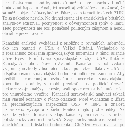
nechať otvorenú aspoň hypotetickú možnosť, že si zachoval určitú
limitovanú kapacitu. Analytici museli aj zohľadňovať možnosť, že
sa môžu objaviť dôveryhodné dôkazy o existencii irackých ZHN.
To sa nakoniec nestalo. Na druhej strane aj u amerických a britských
analytikov existovali pochybnosti o dôveryhodnosti správ o Iraku.
Tieto pochybnosti ale boli potlačené politickým záujmom a neboli
oficiálne prezentované.
Kanadskí analytici vychádzali z približne z rovnakých informácii
ako ich partneri v USA a Veľkej Británii. Vychádzalo to
z rozsiahleho zdieľania spravodajských informácii v rámci aliancie
„Five Eyes“, ktorú tvoria spravodajské služby USA, Británie,
Kanady, Austrálie a Nového Zélandu. Kanaďania si boli vedomí
vzájomnej nezhody v hodnotení, ako aj politických tlakov v USA na
prispôsobovanie spravodajský hodnotení politickým zámerom. Aby
predišli nepríjemným nezhodám s americkou spravodajskou
komunitou, ktoré by sa mohli preniesť aj na politickú úroveň,
niektoré svoje analýzy neposkytovali spojencom a boli určené len
pre vnútroštátne využitie. Kanadskí spravodajskí analytici taktiež
mali vlastné poznatky o týchto otázkach, ktoré vychádzali z účasti
na predchádzajúcich inšpekciách OSN v Iraku a znalosti
historického vývoja a širšieho kontextu tejto problematiky. Na
základe týchto informácii vtedajší kanadský premiér Jean Chrétien
bol skeptický voči prístupu USA. Svoje pochybnosti o relevantnosti
amerického aj britského hodnotenia Chrétien vyjadroval aj pri