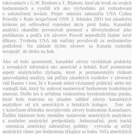
rokovaniach s G.W. Bushom a T. Blairom, ktorí ale trvali na svojich
hodnoteniach a využili ich ako východisko pri rozhodovaní
o uskutočnení invázie. Prejav ministra zahraničia USA Colina
Powella v Rade bezpečnosti OSN 3. februára 2003 bol zásadným
krokom pri odôvodení vojenskej akcie proti Iraku. Kanadskí
analytici okamžite preverovali presnosť a dôveryhodnosť jeho
prehlásenia a podľa ich záverov Powell nepredložil žiadne nové
dôkazy. Tvrdenia USA tak naďalej považovali za nedostatočne
podložené. Na základe týchto záverov sa Kanada rozhodla
nezapojiť do útoku na Irak.
Ako už bolo spomenuté, kanadské závery vychádzali prakticky
z rovnakých informácii ako americké a britské. Keď pominieme
aspekt analytického zlyhania, ktoré je permanentným rizikom
spravodajskej analýzy, tak príčiny zásadných rozdielov v záveroch
vidí Barnes v tom, že v Kanade nebol významný politický alebo iný
vonkajší tlak, ktorý by usiloval nasmerovať hodnotenie konkrétnym
smerom. Došlo len k určitému vnútornému byrokratickému pnutiu,
ktoré bolo reakciou na zásadne odlišné závery kanadských
analytikov od ich amerických a britských kolegov. Toto ale
v konečnom dôsledku neovplyvnilo závery hodnotenia Kanaďanov.
Ďalším faktorom bolo mentálne nastavenie amerických analytikov
a rozdielne analytické predpoklady. Jednoznačná, proti iracká
orientácia americkej zahraničnej politiky vytvorila aj určitý
analytický rámec pre hodnotenia týkajúce sa Iraku. Veľa amerických