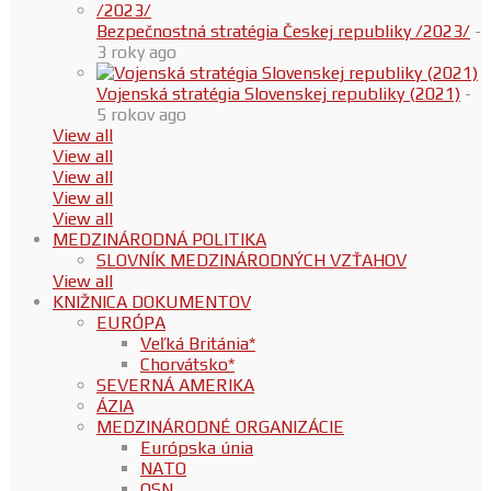
Bezpečnostná stratégia Českej republiky /2023/
-
3 roky ago
Vojenská stratégia Slovenskej republiky (2021)
-
5 rokov ago
View all
View all
View all
View all
View all
MEDZINÁRODNÁ POLITIKA
SLOVNÍK MEDZINÁRODNÝCH VZŤAHOV
View all
KNIŽNICA DOKUMENTOV
EURÓPA
Veľká Británia*
Chorvátsko*
SEVERNÁ AMERIKA
ÁZIA
MEDZINÁRODNÉ ORGANIZÁCIE
Európska únia
NATO
OSN