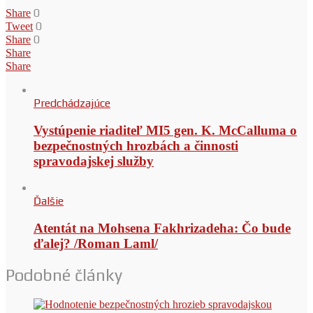
0
Share
0
Tweet
0
Share
Share
Share
Predchádzajúce
Vystúpenie riaditeľ MI5 gen. K. McCalluma o
bezpečnostných hrozbách a činnosti
spravodajskej služby
Ďalšie
Atentát na Mohsena Fakhrizadeha: Čo bude
ďalej? /Roman Laml/
Podobné články