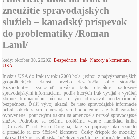
zneužitie spravodajských
služieb – kanadský príspevok
do problematiky /Roman
Laml/
kedy:
október 30, 2020
Z:
Bezpečnosť
,
Irak
,
Názory a komentáre
,
USA
Invázia USA do Iraku v roku 2003 bola jednou z najvýznamnejších
geopolitických udalostí prvého desaťročia tohto storočia.
Rozhodnutie uskutočniť inváziu bolo oficiálne podložené
spravodajskými informáciami, podľa ktorých Irak vyvíjal a vyrábal
zbrane hromadného ničenia a tým ohrozoval medzinárodnú
bezpečnosť. Ďalší vývoj ukázal, že tieto spravodajské informácie
neboli objektívnym a nezaujatým hodnotením, ale boli zásadne
ovplyvnené politickými tlakmi na americké a britské spravodajské
služby. Podrobne sa celému problému venuje napríklad kniha
„Curveball“ od Boba Drogina, kde sa popisuje ako vzniklo
a presadilo sa toto účelové klamstvo. Český čriepok do mozaiky,
ako sa USA usilovali získať účelovo využiteľné informácie, prináša