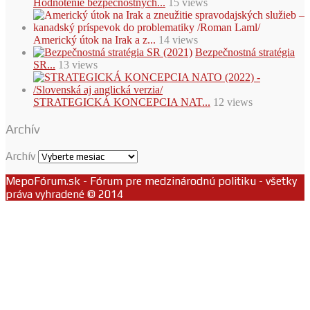
Hodnotenie bezpečnostných...
15 views
Americký útok na Irak a z...
14 views
Bezpečnostná stratégia
SR...
13 views
STRATEGICKÁ KONCEPCIA NAT...
12 views
Archív
Archív
MepoFórum.sk - Fórum pre medzinárodnú politiku - všetky
práva vyhradené © 2014