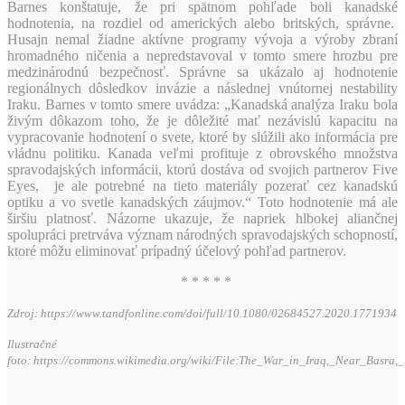
Barnes konštatuje, že pri spätnom pohľade boli kanadské
hodnotenia, na rozdiel od amerických alebo britských, správne.
Husajn nemal žiadne aktívne programy vývoja a výroby zbraní
hromadného ničenia a nepredstavoval v tomto smere hrozbu pre
medzinárodnú bezpečnosť. Správne sa ukázalo aj hodnotenie
regionálnych dôsledkov invázie a následnej vnútornej nestability
Iraku. Barnes v tomto smere uvádza: „Kanadská analýza Iraku bola
živým dôkazom toho, že je dôležité mať nezávislú kapacitu na
vypracovanie hodnotení o svete, ktoré by slúžili ako informácia pre
vládnu politiku. Kanada veľmi profituje z obrovského množstva
spravodajských informácii, ktorú dostáva od svojich partnerov Five
Eyes, je ale potrebné na tieto materiály pozerať cez kanadskú
optiku a vo svetle kanadských záujmov.“ Toto hodnotenie má ale
širšiu platnosť. Názorne ukazuje, že napriek hlbokej aliančnej
spolupráci pretrváva význam národných spravodajských schopností,
ktoré môžu eliminovať prípadný účelový pohľad partnerov.
* * * * *
Zdroj: https://www.tandfonline.com/doi/full/10.1080/02684527.2020.1771934
Ilustračné
foto: https://commons.wikimedia.org/wiki/File:The_War_in_Iraq,_Near_Basra,_