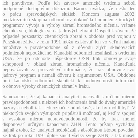
ich pravdivosť. Podľa ich záverov americké tvrdenia neboli
podporené dostupnými dôkazmi. Barnes uvádza, že nešlo len
o prácu spravodajských služieb. Koncom augusta 2002
medzirezortná skupina odborníkov dokončila hodnotenie irackých
programov vývoja a výroby zbraní hromadného ničenia, vrátane
chemických, biologických a jadrových zbraní. Dospeli k záveru, že
prípadné pozostatky chemických zbraní z obdobia pred vojnou v
Perzskom zálive v roku 1991 môžu existovať len vo veľmi malom
množstve a pravdepodobne sú z dôvodu zlých skladovacích
podmienok nepoužiteľné. Kanadskí odborníci nesúhlasili s tvrdením
USA, že po odchode inšpektorov OSN Irak obnovuje svoje
schopnosti v oblasti zbraní hromadného ničenia. Kanaďania
nepovažovali za presvedčivé informácie, že Irak obnovuje svoj
jadrový program a nemali dôveru k argumentom USA. Obdobne
boli kanadskí odborníci skeptickí k hodnovernosti informácii
o obnove výroby chemických zbraní v Iraku.
Samozrejme, že aj kanadskí analytici pracovali s určitou mierou
pravdepodobnosti a niektoré ich hodnotenia brali do úvahy americké
názory a neboli tak jednoznačne odmietavé, ako by mohli byť. V
niektorých svojich výstupoch pripúšťali možnosť, aj keď v spojení
s vysokou mierou nepravdepodobnosti, že by Irak mohol
disponovať určitými kapacitami ZHN. Tento prístup vychádzal
najmä z toho, že analytici nedokázali s absolútnou istotou povedať,
že Irak po roku 1991 úplne zničil všetky svoje ZHN, a tak museli