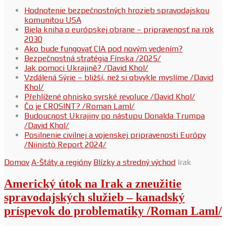
Hodnotenie bezpečnostných hrozieb spravodajskou
komunitou USA
Biela kniha o európskej obrane – pripravenosť na rok
2030
Ako bude fungovať CIA pod novým vedením?
Bezpečnostná stratégia Fínska /2025/
Jak pomoci Ukrajině? /David Khol/
Vzdálená Sýrie – bližší, než si obvykle myslíme /David
Khol/
Přehlížené ohnisko syrské revoluce /David Khol/
Čo je CROSINT? /Roman Laml/
Budoucnost Ukrajiny po nástupu Donalda Trumpa
/David Khol/
Posilnenie civilnej a vojenskej pripravenosti Európy
/Niinistö Report 2024/
Domov
A-Štáty a regióny
Blízky a stredný východ
Irak
Americký útok na Irak a zneužitie
spravodajských služieb – kanadský
príspevok do problematiky /Roman Laml/