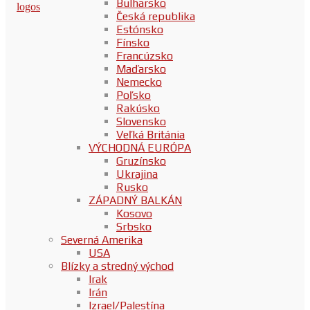
Bulharsko
Česká republika
Estónsko
Fínsko
Francúzsko
Maďarsko
Nemecko
Poľsko
Rakúsko
Slovensko
Veľká Británia
VÝCHODNÁ EURÓPA
Gruzínsko
Ukrajina
Rusko
ZÁPADNÝ BALKÁN
Kosovo
Srbsko
Severná Amerika
USA
Blízky a stredný východ
Irak
Irán
Izrael/Palestína