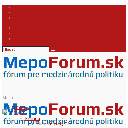
Kontakt
Napíšte nám
Podmienky používania obsahu
Kontakt
Napíšte nám
Podmienky používania obsahu
Menu
DOMOV
SVET
Európa
Členské štáty EÚ