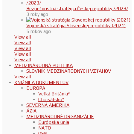
Bezpečnostná stratégia Českej republiky /2023/
-
3 roky ago
Vojenská stratégia Slovenskej republiky (2021)
-
5 rokov ago
View all
View all
View all
View all
View all
MEDZINÁRODNÁ POLITIKA
SLOVNÍK MEDZINÁRODNÝCH VZŤAHOV
View all
KNIŽNICA DOKUMENTOV
EURÓPA
Veľká Británia*
Chorvátsko*
SEVERNÁ AMERIKA
ÁZIA
MEDZINÁRODNÉ ORGANIZÁCIE
Európska únia
NATO
OSN