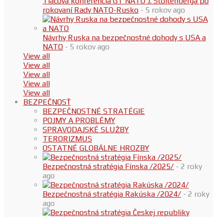
Tlačová konferencia GT NATO J. Stoltenberga po
rokovaní Rady NATO-Rusko
- 5 rokov ago
Návrhy Ruska na bezpečnostné dohody s USA a
NATO
- 5 rokov ago
View all
View all
View all
View all
View all
BEZPEČNOSŤ
BEZPEČNOSTNÉ STRATÉGIE
POJMY A PROBLÉMY
SPRAVODAJSKÉ SLUŽBY
TERORIZMUS
OSTATNÉ GLOBÁLNE HROZBY
Bezpečnostná stratégia Fínska /2025/
- 2 roky
ago
Bezpečnostná stratégia Rakúska /2024/
- 2 roky
ago