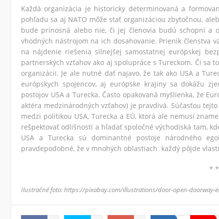
Každá organizácia je historicky determinovaná a formovaná
pohľadu sa aj NATO môže stať organizáciou zbytočnou, alebo 
bude prínosná alebo nie, či jej členovia budú schopní a 
vhodných nástrojom na ich dosahovanie. Prienik členstva v
na nájdenie riešenia silnejšej samostatnej európskej bez
partnerských vzťahov ako aj spolupráce s Tureckom. Či sa to 
organizácii. Je ale nutné dať najavo, že tak ako USA a Tur
európskych spojencov, aj európske krajiny sa dokážu zje
postojov USA a Turecka. Často opakovaná myšlienka, že Eu
aktéra medzinárodných vzťahov) je pravdivá. Súčasťou tejt
medzi politikou USA, Turecka a EÚ, ktorá ale nemusí zname
rešpektovať odlišnosti a hľadať spoločné východiská tam, kd
USA a Turecka sú dominantné postoje národného ego
pravdepodobné, že v mnohých oblastiach každý pôjde vlastn
* *
Ilustračné foto: https://pixabay.com/illustrations/door-open-doorway