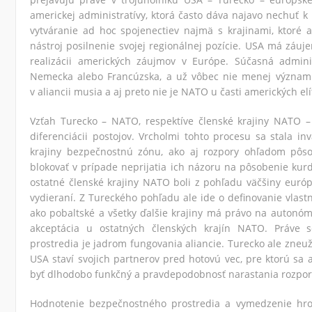
americkej administratívy, ktorá často dáva najavo nechuť 
vytváranie ad hoc spojenectiev najmä s krajinami, ktoré
nástroj posilnenie svojej regionálnej pozície. USA má záuje
realizácii amerických záujmov v Európe. Súčasná admin
Nemecka alebo Francúzska, a už vôbec nie menej významn
v aliancii musia a aj preto nie je NATO u časti amerických e
Vzťah Turecko – NATO, respektíve členské krajiny NATO –
diferenciácii postojov. Vrcholmi tohto procesu sa stala i
krajiny bezpečnostnú zónu, ako aj rozpory ohľadom pôso
blokovať v prípade neprijatia ich názoru na pôsobenie kurd
ostatné členské krajiny NATO boli z pohľadu väčšiny euró
vydieraní. Z Tureckého pohľadu ale ide o definovanie vlast
ako pobaltské a všetky ďalšie krajiny má právo na autonó
akceptácia u ostatných členských krajín NATO. Práve
prostredia je jadrom fungovania aliancie. Turecko ale zneu
USA staví svojich partnerov pred hotovú vec, pre ktorú sa
byť dlhodobo funkčný a pravdepodobnosť narastania rozporo
Hodnotenie bezpečnostného prostredia a vymedzenie hrozi