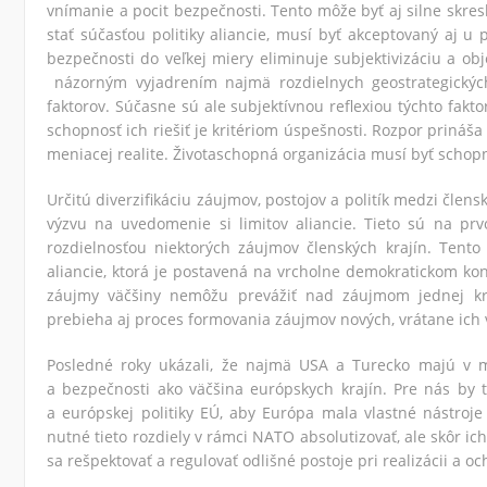
vnímanie a pocit bezpečnosti. Tento môže byť aj silne skres
stať súčasťou politiky aliancie, musí byť akceptovaný aj u
bezpečnosti do veľkej miery eliminuje subjektivizáciu a obj
názorným vyjadrením najmä rozdielnych geostrategických
faktorov. Súčasne sú ale subjektívnou reflexiou týchto fakt
schopnosť ich riešiť je kritériom úspešnosti. Rozpor prináša
meniacej realite. Životaschopná organizácia musí byť schopn
Určitú diverzifikáciu záujmov, postojov a politík medzi člen
výzvu na uvedomenie si limitov aliancie. Tieto sú na p
rozdielnosťou niektorých záujmov členských krajín. Ten
aliancie, ktorá je postavená na vrcholne demokratickom kon
záujmy väčšiny nemôžu prevážiť nad záujmom jednej kra
prebieha aj proces formovania záujmov nových, vrátane ich
Posledné roky ukázali, že najmä USA a Turecko majú v mn
a bezpečnosti ako väčšina európskych krajín. Pre nás by t
a európskej politiky EÚ, aby Európa mala vlastné nástroj
nutné tieto rozdiely v rámci NATO absolutizovať, ale skôr ic
sa rešpektovať a regulovať odlišné postoje pri realizácii a 