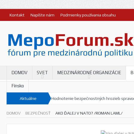
Kontakt
Napíšte nám
Podmienky používania obsahu
DOMOV
SVET
MEDZINÁRODNÉ ORGANIZÁCIE
B
Fínsko
Aktuálne
Hodnotenie bezpečnostných hrozieb sprav
Jak pomoci Ukrajině? /David Khol/
Vzdálen
DOMOV
BEZPEČNOSŤ
AKO ĎALEJ V NATO? /ROMAN LAML/
Budoucnost Ukrajiny po nástupu Donalda Tr