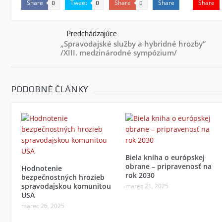
Share
Tweet
Share
Share
Share
0
0
0
Predchádzajúce
„Spravodajské služby a hybridné hrozby“
/XIII. medzinárodné sympózium/
PODOBNÉ ČLÁNKY
Biela kniha o európskej
obrane – pripravenosť na
Hodnotenie
rok 2030
bezpečnostných hrozieb
spravodajskou komunitou
marec 21, 2025
USA
marec 26, 2025