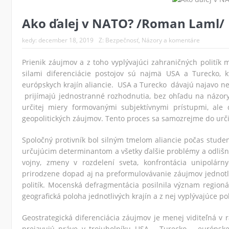
Ako ďalej v NATO? /Roman Laml/
kedy:
december 18, 2019
Z:
Bezpečnosť
,
Názory a komentáre
Prienik záujmov a z toho vyplývajúci zahraničných politík
silami diferenciácie postojov sú najmä USA a Turecko, k
európskych krajín aliancie. USA a Turecko dávajú najavo nez
prijímajú jednostranné rozhodnutia, bez ohľadu na názory
určitej miery formovanými subjektívnymi prístupmi, ale 
geopolitických záujmov. Tento proces sa samozrejme do určit
Spoločný protivník bol silným tmelom aliancie počas studene
určujúcim determinantom a všetky ďalšie problémy a odlišn
vojny, zmeny v rozdelení sveta, konfrontácia unipolárny
prirodzene dopad aj na preformulovávanie záujmov jednotli
politík. Mocenská defragmentácia posilnila význam region
geografická poloha jednotlivých krajín a z nej vyplývajúce poli
Geostrategická diferenciácia záujmov je menej viditeľná v 
prejavujú práve v trojuholníku USA – Turecko – európske 