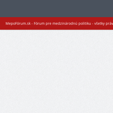
MepoFórum.sk - Fórum pre medzinárodnú politiku - všetky prá