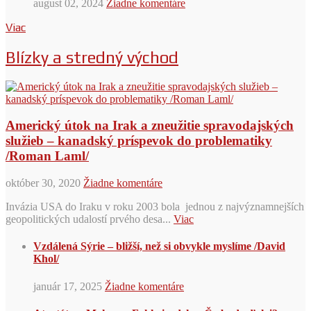
august 02, 2024
Žiadne komentáre
Viac
Blízky a stredný východ
Americký útok na Irak a zneužitie spravodajských
služieb – kanadský príspevok do problematiky
/Roman Laml/
október 30, 2020
Žiadne komentáre
Invázia USA do Iraku v roku 2003 bola jednou z najvýznamnejších
geopolitických udalostí prvého desa...
Viac
Vzdálená Sýrie – bližší, než si obvykle myslíme /David
Khol/
január 17, 2025
Žiadne komentáre