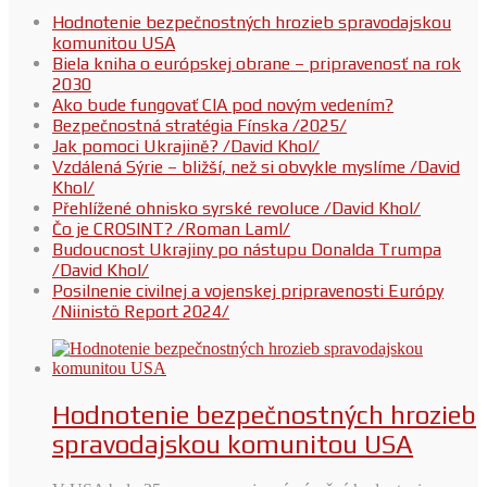
Hodnotenie bezpečnostných hrozieb spravodajskou
komunitou USA
Biela kniha o európskej obrane – pripravenosť na rok
2030
Ako bude fungovať CIA pod novým vedením?
Bezpečnostná stratégia Fínska /2025/
Jak pomoci Ukrajině? /David Khol/
Vzdálená Sýrie – bližší, než si obvykle myslíme /David
Khol/
Přehlížené ohnisko syrské revoluce /David Khol/
Čo je CROSINT? /Roman Laml/
Budoucnost Ukrajiny po nástupu Donalda Trumpa
/David Khol/
Posilnenie civilnej a vojenskej pripravenosti Európy
/Niinistö Report 2024/
Hodnotenie bezpečnostných hrozieb
spravodajskou komunitou USA