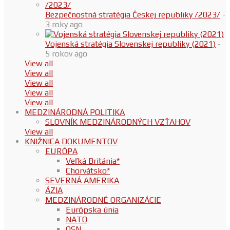
Bezpečnostná stratégia Českej republiky /2023/
-
3 roky ago
Vojenská stratégia Slovenskej republiky (2021)
-
5 rokov ago
View all
View all
View all
View all
View all
MEDZINÁRODNÁ POLITIKA
SLOVNÍK MEDZINÁRODNÝCH VZŤAHOV
View all
KNIŽNICA DOKUMENTOV
EURÓPA
Veľká Británia*
Chorvátsko*
SEVERNÁ AMERIKA
ÁZIA
MEDZINÁRODNÉ ORGANIZÁCIE
Európska únia
NATO
OSN