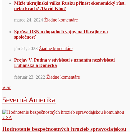
Může ukrajinská válka Rusku přinést ekonomický růst,
nebo krach? /David Khol/
marec 24, 2024
Žiadne komentáre
Správa OSN o dopadoch vojny na Ukrajine na
spoločnosť
jún 21, 2023
Žiadne komentáre
Prejav V. Putina v súvislosti s uznaním nezávislosti
Luhanska a Donecka
február 23, 2022
Žiadne komentáre
Viac
Severná Amerika
Hodnotenie bezpečnostných hrozieb spravodajskou