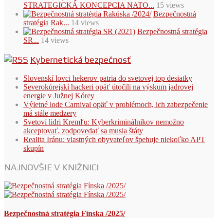
STRATEGICKÁ KONCEPCIA NATO...
15 views
Bezpečnostná
stratégia Rak...
14 views
Bezpečnostná stratégia
SR...
14 views
Kybernetická bezpečnosť
Slovenskí lovci hekerov patria do svetovej top desiatky
Severokórejskí hackeri opäť útočili na výskum jadrovej
energie v Južnej Kórey
Výletné lode Carnival opäť v problémoch, ich zabezpečenie
má stále medzery
Svetoví lídri Kremľu: Kyberkriminálnikov nemožno
akceptovať, zodpovedať sa musia štáty
Realita Iránu: vlastných obyvateľov špehuje niekoľko APT
skupín
NAJNOVŠIE V KNIŽNICI
Bezpečnostná stratégia Fínska /2025/