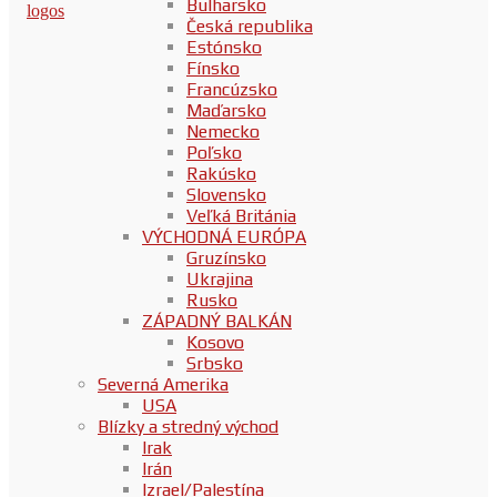
Bulharsko
Česká republika
Estónsko
Fínsko
Francúzsko
Maďarsko
Nemecko
Poľsko
Rakúsko
Slovensko
Veľká Británia
VÝCHODNÁ EURÓPA
Gruzínsko
Ukrajina
Rusko
ZÁPADNÝ BALKÁN
Kosovo
Srbsko
Severná Amerika
USA
Blízky a stredný východ
Irak
Irán
Izrael/Palestína