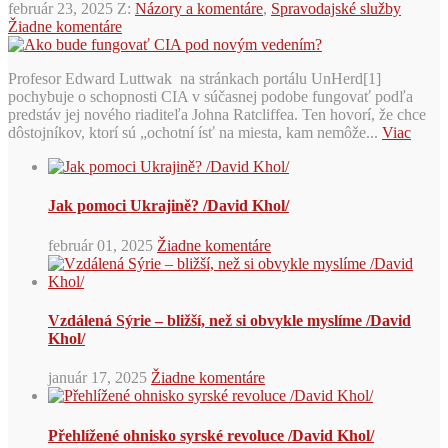
február 23, 2025
Z:
Názory a komentáre
,
Spravodajské služby
Žiadne komentáre
Profesor Edward Luttwak na stránkach portálu UnHerd[1]
pochybuje o schopnosti CIA v súčasnej podobe fungovať podľa
predstáv jej nového riaditeľa Johna Ratcliffea. Ten hovorí, že chce
dôstojníkov, ktorí sú „ochotní ísť na miesta, kam nemôže...
Viac
Jak pomoci Ukrajině? /David Khol/
február 01, 2025
Žiadne komentáre
Vzdálená Sýrie – bližší, než si obvykle myslíme /David
Khol/
január 17, 2025
Žiadne komentáre
Přehlížené ohnisko syrské revoluce /David Khol/