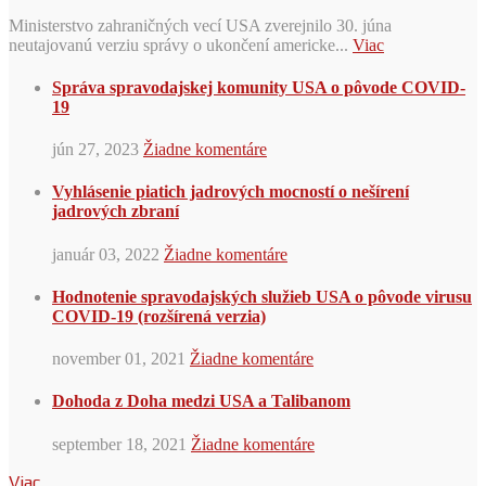
Ministerstvo zahraničných vecí USA zverejnilo 30. júna
neutajovanú verziu správy o ukončení americke...
Viac
Správa spravodajskej komunity USA o pôvode COVID-
19
jún 27, 2023
Žiadne komentáre
Vyhlásenie piatich jadrových mocností o nešírení
jadrových zbraní
január 03, 2022
Žiadne komentáre
Hodnotenie spravodajských služieb USA o pôvode virusu
COVID-19 (rozšírená verzia)
november 01, 2021
Žiadne komentáre
Dohoda z Doha medzi USA a Talibanom
september 18, 2021
Žiadne komentáre
Viac