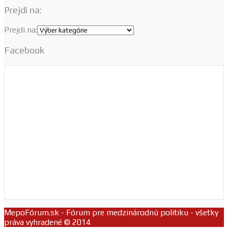
Prejdi na:
Prejdi na:
Facebook
MepoFórum.sk - Fórum pre medzinárodnú politiku - všetky
práva vyhradené © 2014