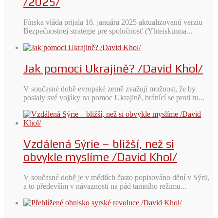
/2025/
Fínska vláda prijala 16. januára 2025 aktualizovanú verziu
Bezpečnostnej stratégie pre spoločnosť (Yhteiskunna...
Jak pomoci Ukrajině? /David Khol/
V současné době evropské země zvažují možnost, že by
poslaly své vojáky na pomoc Ukrajině, bránící se proti ru...
Vzdálená Sýrie – bližší, než si
obvykle myslíme /David Khol/
V současné době je v médiích často popisováno dění v Sýrii,
a to především v návaznosti na pád tamního režimu...