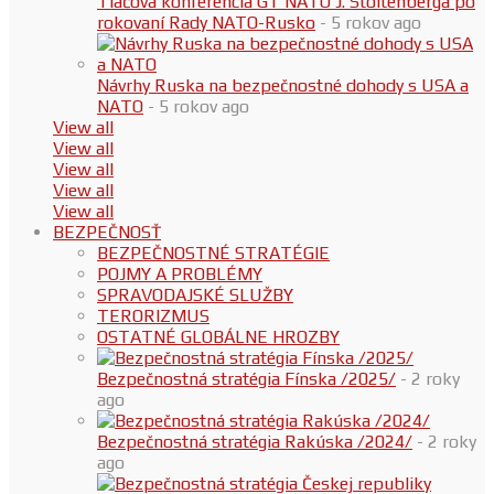
Tlačová konferencia GT NATO J. Stoltenberga po
rokovaní Rady NATO-Rusko
- 5 rokov ago
Návrhy Ruska na bezpečnostné dohody s USA a
NATO
- 5 rokov ago
View all
View all
View all
View all
View all
BEZPEČNOSŤ
BEZPEČNOSTNÉ STRATÉGIE
POJMY A PROBLÉMY
SPRAVODAJSKÉ SLUŽBY
TERORIZMUS
OSTATNÉ GLOBÁLNE HROZBY
Bezpečnostná stratégia Fínska /2025/
- 2 roky
ago
Bezpečnostná stratégia Rakúska /2024/
- 2 roky
ago