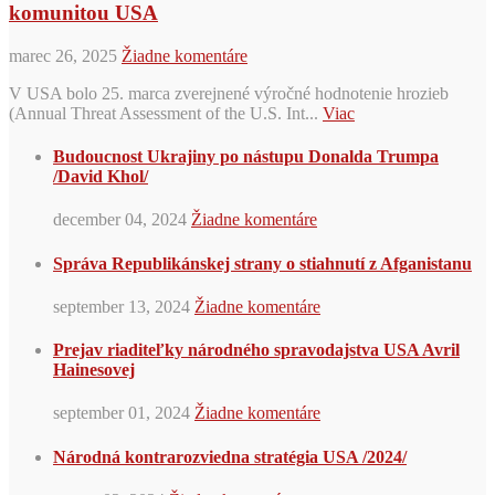
komunitou USA
marec 26, 2025
Žiadne komentáre
V USA bolo 25. marca zverejnené výročné hodnotenie hrozieb
(Annual Threat Assessment of the U.S. Int...
Viac
Budoucnost Ukrajiny po nástupu Donalda Trumpa
/David Khol/
december 04, 2024
Žiadne komentáre
Správa Republikánskej strany o stiahnutí z Afganistanu
september 13, 2024
Žiadne komentáre
Prejav riaditeľky národného spravodajstva USA Avril
Hainesovej
september 01, 2024
Žiadne komentáre
Národná kontrarozviedna stratégia USA /2024/