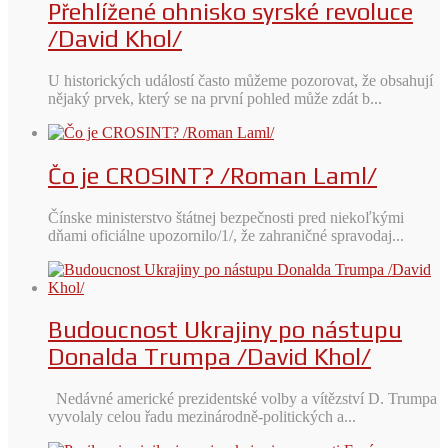
Přehlížené ohnisko syrské revoluce
/David Khol/
U historických událostí často můžeme pozorovat, že obsahují
nějaký prvek, který se na první pohled může zdát b...
Čo je CROSINT? /Roman Laml/
Čínske ministerstvo štátnej bezpečnosti pred niekoľkými
dňami oficiálne upozornilo/1/, že zahraničné spravodaj...
Budoucnost Ukrajiny po nástupu
Donalda Trumpa /David Khol/
Nedávné americké prezidentské volby a vítězství D. Trumpa
vyvolaly celou řadu mezinárodně-politických a...