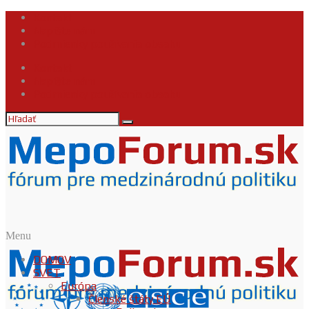
Kontakt
Napíšte nám
Podmienky používania obsahu
Kontakt
Napíšte nám
Podmienky používania obsahu
Menu
DOMOV
SVET
Európa
Členské štáty EÚ