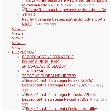
Tlačová konferencia GT NATO J. Stoltenberga po
rokovaní Rady NATO-Rusko
- 5 rokov ago
Návrhy Ruska na bezpečnostné dohody s USA a
NATO
- 5 rokov ago
View all
View all
View all
View all
View all
BEZPEČNOSŤ
BEZPEČNOSTNÉ STRATÉGIE
POJMY A PROBLÉMY
SPRAVODAJSKÉ SLUŽBY
TERORIZMUS
OSTATNÉ GLOBÁLNE HROZBY
Bezpečnostná stratégia Fínska /2025/
- 2 roky
ago
Bezpečnostná stratégia Rakúska /2024/
- 2 roky
ago