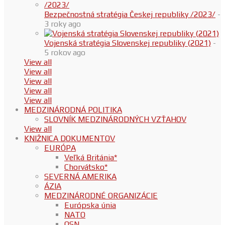
Bezpečnostná stratégia Českej republiky /2023/
-
3 roky ago
Vojenská stratégia Slovenskej republiky (2021)
-
5 rokov ago
View all
View all
View all
View all
View all
MEDZINÁRODNÁ POLITIKA
SLOVNÍK MEDZINÁRODNÝCH VZŤAHOV
View all
KNIŽNICA DOKUMENTOV
EURÓPA
Veľká Británia*
Chorvátsko*
SEVERNÁ AMERIKA
ÁZIA
MEDZINÁRODNÉ ORGANIZÁCIE
Európska únia
NATO
OSN