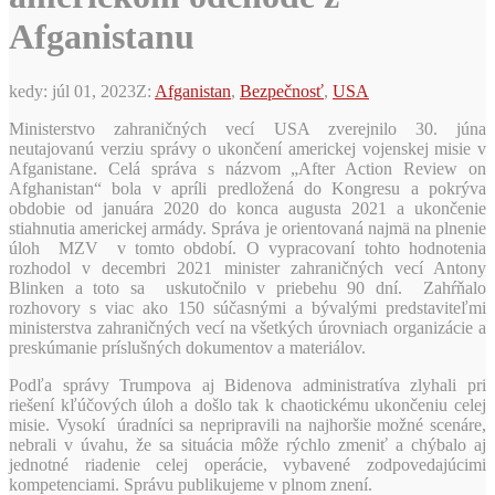
Afganistanu
kedy:
júl 01, 2023
Z:
Afganistan
,
Bezpečnosť
,
USA
Ministerstvo zahraničných vecí USA zverejnilo 30. júna
neutajovanú verziu správy o ukončení americkej vojenskej misie v
Afganistane. Celá správa s názvom „After Action Review on
Afghanistan“ bola v apríli predložená do Kongresu a pokrýva
obdobie od januára 2020 do konca augusta 2021 a ukončenie
stiahnutia americkej armády. Správa je orientovaná najmä na plnenie
úloh MZV v tomto období. O vypracovaní tohto hodnotenia
rozhodol v decembri 2021 minister zahraničných vecí Antony
Blinken a toto sa uskutočnilo v priebehu 90 dní. Zahŕňalo
rozhovory s viac ako 150 súčasnými a bývalými predstaviteľmi
ministerstva zahraničných vecí na všetkých úrovniach organizácie a
preskúmanie príslušných dokumentov a materiálov.
Podľa správy Trumpova aj Bidenova administratíva zlyhali pri
riešení kľúčových úloh a došlo tak k chaotickému ukončeniu celej
misie. Vysokí úradníci sa nepripravili na najhoršie možné scenáre,
nebrali v úvahu, že sa situácia môže rýchlo zmeniť a chýbalo aj
jednotné riadenie celej operácie, vybavené zodpovedajúcimi
kompetenciami. Správu publikujeme v plnom znení.