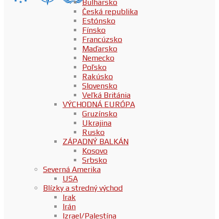
Bulharsko
Česká republika
Estónsko
Fínsko
Francúzsko
Maďarsko
Nemecko
Poľsko
Rakúsko
Slovensko
Veľká Británia
VÝCHODNÁ EURÓPA
Gruzínsko
Ukrajina
Rusko
ZÁPADNÝ BALKÁN
Kosovo
Srbsko
Severná Amerika
USA
Blízky a stredný východ
Irak
Irán
Izrael/Palestína