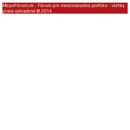
MepoFórum.sk - Fórum pre medzinárodnú politiku - všetky
práva vyhradené © 2014