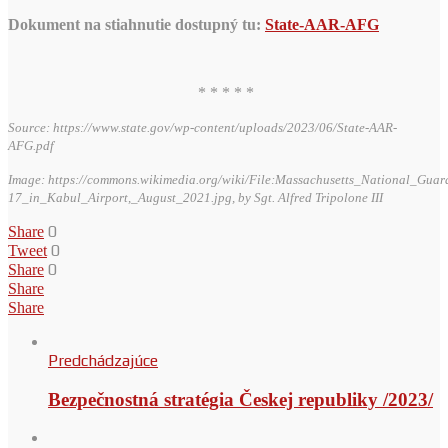
Dokument na stiahnutie dostupný tu:
State-AAR-AFG
* * * * *
Source: https://www.state.gov/wp-content/uploads/2023/06/State-AAR-
AFG.pdf
Image: https://commons.wikimedia.org/wiki/File:Massachusetts_National_Gua
17_in_Kabul_Airport,_August_2021.jpg, by Sgt. Alfred Tripolone III
0
Share
0
Tweet
0
Share
Share
Share
Predchádzajúce
Bezpečnostná stratégia Českej republiky /2023/