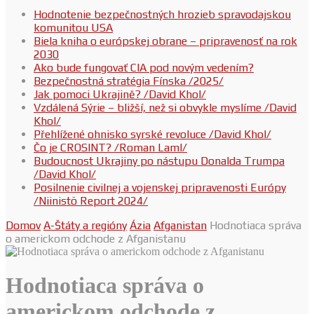
Hodnotenie bezpečnostných hrozieb spravodajskou
komunitou USA
Biela kniha o európskej obrane – pripravenosť na rok
2030
Ako bude fungovať CIA pod novým vedením?
Bezpečnostná stratégia Fínska /2025/
Jak pomoci Ukrajině? /David Khol/
Vzdálená Sýrie – bližší, než si obvykle myslíme /David
Khol/
Přehlížené ohnisko syrské revoluce /David Khol/
Čo je CROSINT? /Roman Laml/
Budoucnost Ukrajiny po nástupu Donalda Trumpa
/David Khol/
Posilnenie civilnej a vojenskej pripravenosti Európy
/Niinistö Report 2024/
Domov
A-Štáty a regióny
Ázia
Afganistan
Hodnotiaca správa
o americkom odchode z Afganistanu
Hodnotiaca správa o
americkom odchode z