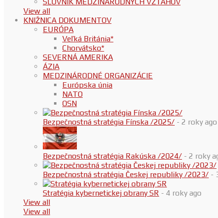
SLOVNÍK MEDZINÁRODNÝCH VZŤAHOV
View all
KNIŽNICA DOKUMENTOV
EURÓPA
Veľká Británia*
Chorvátsko*
SEVERNÁ AMERIKA
ÁZIA
MEDZINÁRODNÉ ORGANIZÁCIE
Európska únia
NATO
OSN
Bezpečnostná stratégia Fínska /2025/
- 2 roky ago
Bezpečnostná stratégia Rakúska /2024/
- 2 roky a
Bezpečnostná stratégia Českej republiky /2023/
- 
Stratégia kybernetickej obrany SR
- 4 roky ago
View all
View all