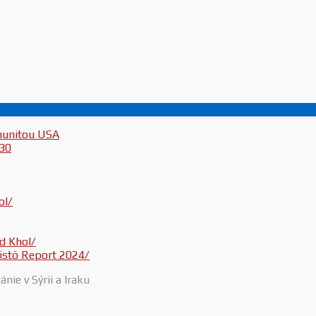
munitou USA
030
ol/
d Khol/
inistö Report 2024/
nie v Sýrii a Iraku