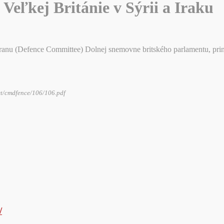
Veľkej Británie v Sýrii a Iraku
anu (Defence Committee) Dolnej snemovne britského parlamentu, prin
ct/cmdfence/106/106.pdf
/