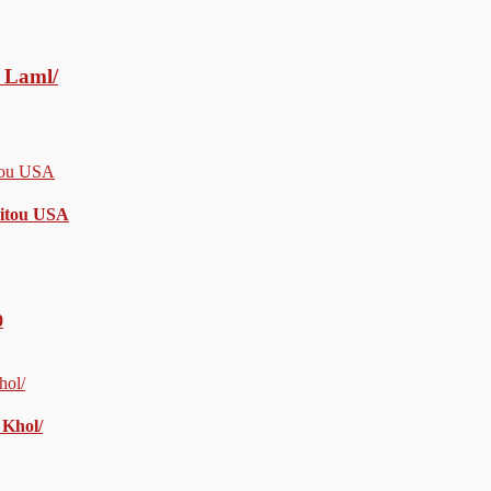
 Laml/
nitou USA
0
 Khol/