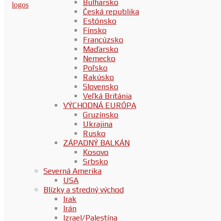
Bulharsko
Česká republika
Estónsko
Fínsko
Francúzsko
Maďarsko
Nemecko
Poľsko
Rakúsko
Slovensko
Veľká Británia
VÝCHODNÁ EURÓPA
Gruzínsko
Ukrajina
Rusko
ZÁPADNÝ BALKÁN
Kosovo
Srbsko
Severná Amerika
USA
Blízky a stredný východ
Irak
Irán
Izrael/Palestína