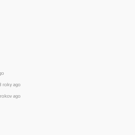
go
3 roky ago
 rokov ago