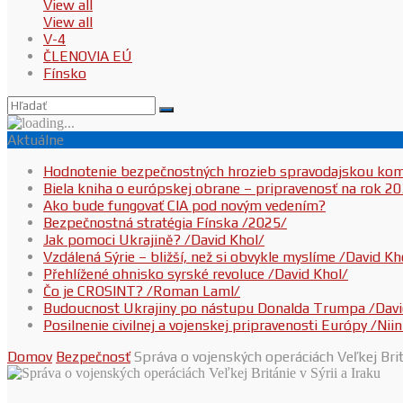
View all
View all
V-4
ČLENOVIA EÚ
Fínsko
Aktuálne
Hodnotenie bezpečnostných hrozieb spravodajskou ko
Biela kniha o európskej obrane – pripravenosť na rok 2
Ako bude fungovať CIA pod novým vedením?
Bezpečnostná stratégia Fínska /2025/
Jak pomoci Ukrajině? /David Khol/
Vzdálená Sýrie – bližší, než si obvykle myslíme /David Kh
Přehlížené ohnisko syrské revoluce /David Khol/
Čo je CROSINT? /Roman Laml/
Budoucnost Ukrajiny po nástupu Donalda Trumpa /Davi
Posilnenie civilnej a vojenskej pripravenosti Európy /Ni
Domov
Bezpečnosť
Správa o vojenských operáciách Veľkej Britá