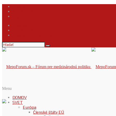
Kontakt
Napíšte nám
Podmienky používania obsahu
Kontakt
Napíšte nám
Podmienky používania obsahu
Menu
DOMOV
SVET
Európa
Členské štáty EÚ