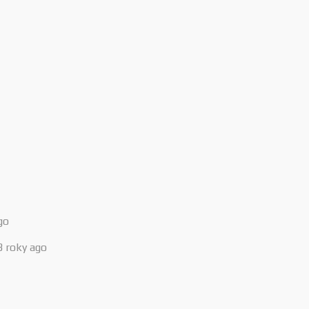
go
3 roky ago