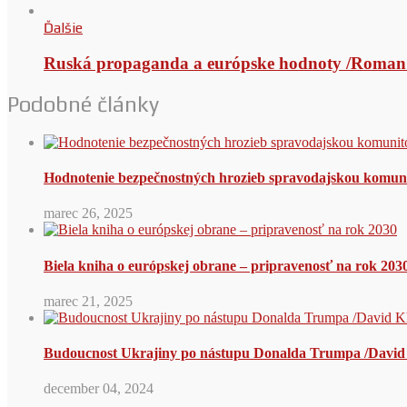
Ďalšie
Ruská propaganda a európske hodnoty /Roman
Podobné články
Hodnotenie bezpečnostných hrozieb spravodajskou komu
marec 26, 2025
Biela kniha o európskej obrane – pripravenosť na rok 203
marec 21, 2025
Budoucnost Ukrajiny po nástupu Donalda Trumpa /David
december 04, 2024