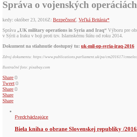
Správa o vojenských operáciách 
kedy:
október 23, 2016
Z:
Bezpečnosť
,
Veľká Británia*
Správa
„UK military operations in Syria and Iraq“
Výboru pre obr
v Sýrii a Iraku v boji proti tzv. Islamskému štátu od roku 2014.
Dokument na stiahnutie dostupný tu:
uk-mil-op-syria-iraq-2016
Zdroj dokumentu: https://www.publications.parliament.uk/pa/cm201617/cmsele
Ilustračné foto: pixabay.com
0
Share
0
Tweet
0
Share
Share
Share
Predchádzajúce
Biela kniha o obrane Slovenskej republiky /2016