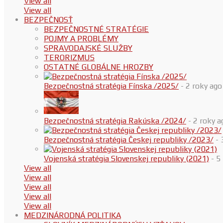
View all
View all
BEZPEČNOSŤ
BEZPEČNOSTNÉ STRATÉGIE
POJMY A PROBLÉMY
SPRAVODAJSKÉ SLUŽBY
TERORIZMUS
OSTATNÉ GLOBÁLNE HROZBY
Bezpečnostná stratégia Fínska /2025/
- 2 roky ago
Bezpečnostná stratégia Rakúska /2024/
- 2 roky a
Bezpečnostná stratégia Českej republiky /2023/
- 
Vojenská stratégia Slovenskej republiky (2021)
- 5
View all
View all
View all
View all
View all
MEDZINÁRODNÁ POLITIKA