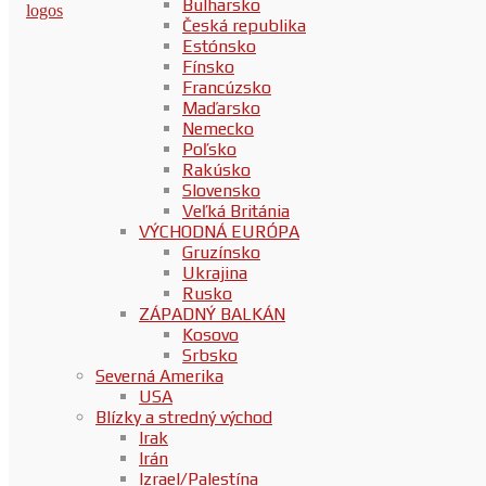
Bulharsko
Česká republika
Estónsko
Fínsko
Francúzsko
Maďarsko
Nemecko
Poľsko
Rakúsko
Slovensko
Veľká Británia
VÝCHODNÁ EURÓPA
Gruzínsko
Ukrajina
Rusko
ZÁPADNÝ BALKÁN
Kosovo
Srbsko
Severná Amerika
USA
Blízky a stredný východ
Irak
Irán
Izrael/Palestína