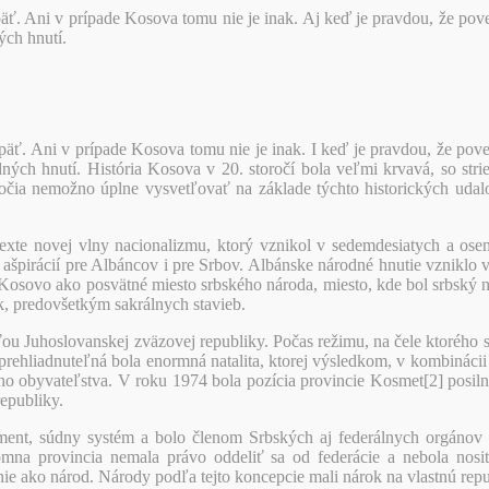
. Ani v prípade Kosova tomu nie je inak. Aj keď je pravdou, že povest
ých hnutí.
ť. Ani v prípade Kosova tomu nie je inak. I keď je pravdou, že povesti
dných hnutí. História Kosova v 20. storočí bola veľmi krvavá, so str
ročia nemožno úplne vysvetľovať na základe týchto historických udalo
exte novej vlny nacionalizmu, ktorý vznikol v sedemdesiatych a os
irácií pre Albáncov i pre Srbov. Albánske národné hnutie vzniklo v
ia Kosovo ako posvätné miesto srbského národa, miesto, kde bol srbský
, predovšetkým sakrálnych stavieb.
ťou Juhoslovanskej zväzovej republiky. Počas režimu, na čele ktorého st
eprehliadnuteľná bola enormná natalita, ktorej výsledkom, v kombinácii
 obyvateľstva. V roku 1974 bola pozícia provincie Kosmet[2] posilne
republiky.
ent, súdny systém a bolo členom Srbských aj federálnych orgánov
mna provincia nemala právo oddeliť sa od federácie a nebola nosite
ie ako národ. Národy podľa tejto koncepcie mali nárok na vlastnú repub