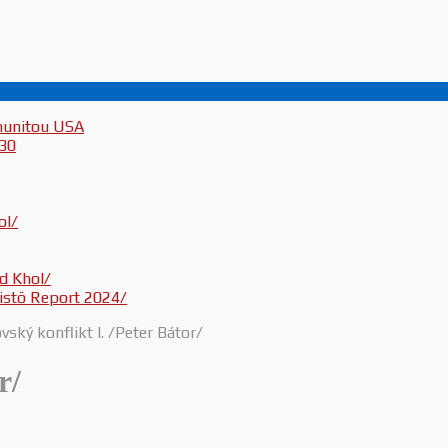
munitou USA
030
ol/
d Khol/
inistö Report 2024/
vský konflikt I. /Peter Bátor/
r/