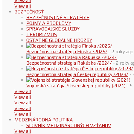
View all
View all
BEZPEČNOSŤ
BEZPEČNOSTNÉ STRATÉGIE
POJMY A PROBLÉMY
SPRAVODAJSKÉ SLUŽBY
TERORIZMUS
OSTATNÉ GLOBÁLNE HROZBY
Bezpečnostná stratégia Fínska /2025/
- 2 roky ago
Bezpečnostná stratégia Rakúska /2024/
- 2 roky a
Bezpečnostná stratégia Českej republiky /2023/
- 
Vojenská stratégia Slovenskej republiky (2021)
- 5
View all
View all
View all
View all
View all
MEDZINÁRODNÁ POLITIKA
SLOVNÍK MEDZINÁRODNÝCH VZŤAHOV
View all