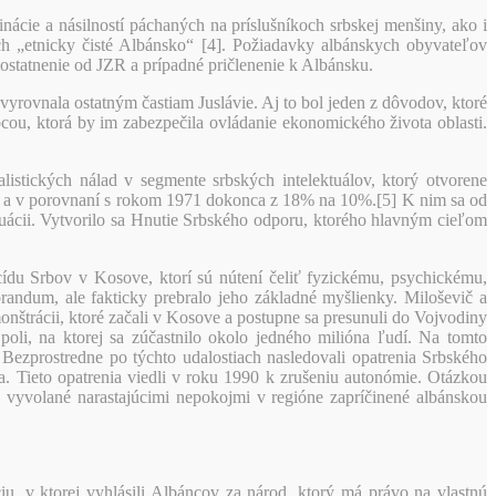
ácie a násilností páchaných na príslušníkoch srbskej menšiny, ako i
h „etnicky čisté Albánsko“ [4]. Požiadavky albánskych obyvateľov
mostatnenie od JZR a prípadné pričlenenie k Albánsku.
yrovnala ostatným častiam Juslávie. Aj to bol jeden z dôvodov, ktoré
ocou, ktorá by im zabezpečila ovládanie ekonomického života oblasti.
istických nálad v segmente srbských intelektuálov, ktorý otvorene
% a v porovnaní s rokom 1971 dokonca z 18% na 10%.[5] K nim sa od
ituácii. Vytvorilo sa Hnutie Srbského odporu, ktorého hlavným cieľom
du Srbov v Kosove, ktorí sú nútení čeliť fyzickému, psychickému,
andum, ale fakticky prebralo jeho základné myšlienky. Miloševič a
štrácii, ktoré začali v Kosove a postupne sa presunuli do Vojvodiny
oli, na ktorej sa zúčastnilo okolo jedného milióna ľudí. Na tomto
Bezprostredne po týchto udalostiach nasledovali opatrenia Srbského
 Tieto opatrenia viedli v roku 1990 k zrušeniu autonómie. Otázkou
e vyvolané narastajúcimi nepokojmi v regióne zapríčinené albánskou
iu, v ktorej vyhlásili Albáncov za národ, ktorý má právo na vlastnú