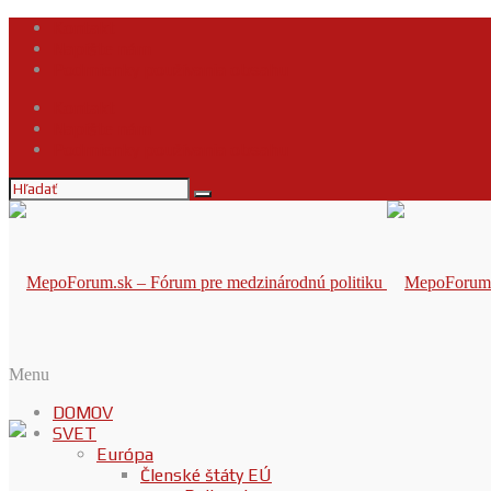
Kontakt
Napíšte nám
Podmienky používania obsahu
Kontakt
Napíšte nám
Podmienky používania obsahu
Menu
DOMOV
SVET
Európa
Členské štáty EÚ