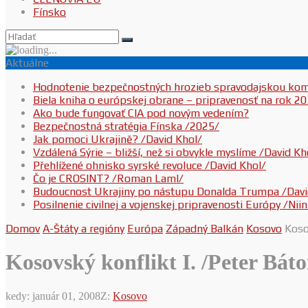
Fínsko
Aktuálne
Hodnotenie bezpečnostných hrozieb spravodajskou ko
Biela kniha o európskej obrane – pripravenosť na rok 2
Ako bude fungovať CIA pod novým vedením?
Bezpečnostná stratégia Fínska /2025/
Jak pomoci Ukrajině? /David Khol/
Vzdálená Sýrie – bližší, než si obvykle myslíme /David Kh
Přehlížené ohnisko syrské revoluce /David Khol/
Čo je CROSINT? /Roman Laml/
Budoucnost Ukrajiny po nástupu Donalda Trumpa /Davi
Posilnenie civilnej a vojenskej pripravenosti Európy /Ni
Domov
A-Štáty a regióny
Európa
Západný Balkán
Kosovo
Koso
Kosovský konflikt I. /Peter Báto
kedy:
január 01, 2008
Z:
Kosovo