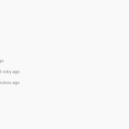
go
3 roky ago
 rokov ago