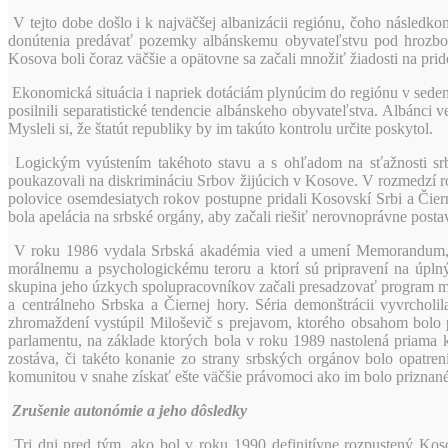
V tejto dobe došlo i k najväčšej albanizácii regiónu, čoho následk
donútenia predávať pozemky albánskemu obyvateľstvu pod hrozbou 
Kosova boli čoraz väčšie a opätovne sa začali množiť žiadosti na pri
Ekonomická situácia i napriek dotáciám plynúcim do regiónu v sedemd
posilnili separatistické tendencie albánskeho obyvateľstva. Albánci
Mysleli si, že štatút republiky by im takúto kontrolu určite poskytol.
Logickým vyústením takéhoto stavu a s ohľadom na sťažnosti srbsk
poukazovali na diskrimináciu Srbov žijúcich v Kosove. V rozmedzí
polovice osemdesiatych rokov postupne pridali Kosovskí Srbi a Čiern
bola apelácia na srbské orgány, aby začali riešiť nerovnoprávne post
V roku 1986 vydala Srbská akadémia vied a umení Memorandum, v k
morálnemu a psychologickému teroru a ktorí sú pripravení na úpln
skupina jeho úzkych spolupracovníkov začali presadzovať program me
a centrálneho Srbska a Čiernej hory. Séria demonštrácii vyvrchol
zhromaždení vystúpil Miloševič s prejavom, ktorého obsahom bolo p
parlamentu, na základe ktorých bola v roku 1989 nastolená priama
zostáva, či takéto konanie zo strany srbských orgánov bolo opatre
komunitou v snahe získať ešte väčšie právomoci ako im bolo priznan
Zrušenie autonómie a jeho dôsledky
Tri dni pred tým, ako bol v roku 1990 definitívne rozpustený Kosov