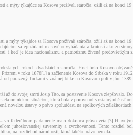
i a mýty týkajúce sa Kosova prežívali stáročia, ožili až na konci 19.
 a mýty týkajúce sa Kosova prežívali stáročia, ožili až na konci 19.
iedajúcimi sa epizódami masového vyháňania a krutostí ako zo strany
stí, i keď je idea nacionalizmu a patriotizmu živená predovšetkým z
emdesiatych rokoch dvadsiateho storočia. Hoci bolo Kosovo obývané
 Prizreni v roku 1878[1] a začlenenie Kosova do Srbska v roku 1912
 národ porazený Turkami v známej bitke na Kosovom poli v júni 1389.
ál až do svojej smrti Josip Tito, sa postavenie Kosova zlepšovalo. Do
 s ekonomickou situáciou, ktorá bola v porovnaní s ostatnými časťami
ná novelou ústavy o právo spoluúčasti na spolkových záležitostiach.
 – vo federálnom parlamente malo dokonca právo veta.[3] Hlavným
ľom juhoslovanskej suverenity a zvrchovanosti. Tento rozdiel bol
liku, na rozdiel od národnosti, ktorá takéto právo nemala.