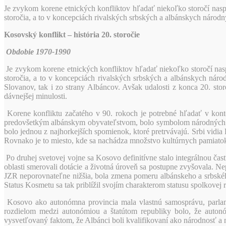
Je zvykom korene etnických konfliktov hľadať niekoľko storočí naspäť
storočia, a to v koncepciách rivalských srbských a albánskych národn
Kosovský konflikt – história 20. storočie
Obdobie 1970-1990
Je zvykom korene etnických konfliktov hľadať niekoľko storočí naspä
storočia, a to v koncepciách rivalských srbských a albánskych náro
Slovanov, tak i zo strany Albáncov. Avšak udalosti z konca 20. sto
dávnejšej minulosti.
Korene konfliktu začatého v 90. rokoch je potrebné hľadať v kont
predovšetkým albánskym obyvateľstvom, bolo symbolom národných ašp
bolo jednou z najhorkejších spomienok, ktoré pretrvávajú. Srbi vid
Rovnako je to miesto, kde sa nachádza množstvo kultúrnych pamiatok
Po druhej svetovej vojne sa Kosovo definitívne stalo integrálnou čas
oblasti smerovali dotácie a životná úroveň sa postupne zvyšovala. N
JZR neporovnateľne nižšia, bola zmena pomeru albánskeho a srbského
Status Kosmetu sa tak priblížil svojím charakterom statusu spolkovej 
Kosovo ako autonómna provincia mala vlastnú samosprávu, parlam
rozdielom medzi autonómiou a štatútom republiky bolo, že autonó
vysvetľovaný faktom, že Albánci boli kvalifikovaní ako národnosť a n