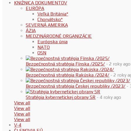
KNIŽNICA DOKUMENTOV
EURÓPA
Veľká Británia*
Chorvátsko*
SEVERNÁ AMERIKA
ÁZIA
MEDZINÁRODNÉ ORGANIZÁCIE
Európska únia
NATO
OSN
Bezpečnostná stratégia Fínska /2025/
- 2 roky ago
Bezpečnostná stratégia Rakúska /2024/
- 2 roky a
Bezpečnostná stratégia Českej republiky /2023/
- 
Stratégia kybernetickej obrany SR
- 4 roky ago
View all
View all
View all
View all
V-4
ČLENOVIA EÚ