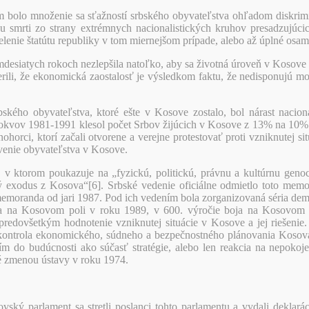
om bolo množenie sa sťažností srbského obyvateľstva ohľadom diskrimin
smrti zo strany extrémnych nacionalistických kruhov presadzujúcic
delenie štatútu republiky v tom miernejšom prípade, alebo až úplné osa
esiatych rokoch nezlepšila natoľko, aby sa životná úroveň v Kosove v
 verili, že ekonomická zaostalosť je výsledkom faktu, že nedisponujú m
ého obyvateľstva, ktoré ešte v Kosove zostalo, bol nárast nacional
 rokvov 1981-1991 klesol počet Srbov žijúcich v Kosove z 13% na 10
ohorci, ktorí začali otvorene a verejne protestovať proti vzniknutej s
avenie obyvateľstva v Kosove.
torom poukazuje na „fyzickú, politickú, právnu a kultúrnu genocí
ý exodus z Kosova“[6]. Srbské vedenie oficiálne odmietlo toto memor
moranda od jari 1987. Pod ich vedením bola zorganizovaná séria demon
ila na Kosovom poli v roku 1989, v 600. výročie boja na Kosovom p
redovšetkým hodnotenie vzniknutej situácie v Kosove a jej riešenie. 
 kontrola ekonomického, súdneho a bezpečnostného plánovania Kosova.
ním do budúcnosti ako súčasť stratégie, alebo len reakcia na nepokoj
é zmenou ústavy v roku 1974.
ský parlament sa stretli poslanci tohto parlamentu a vydali deklarác