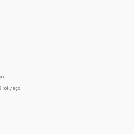
go
3 roky ago