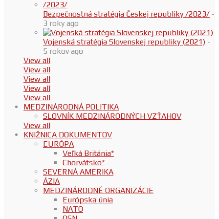
Bezpečnostná stratégia Českej republiky /2023/
-
3 roky ago
Vojenská stratégia Slovenskej republiky (2021)
-
5 rokov ago
View all
View all
View all
View all
View all
MEDZINÁRODNÁ POLITIKA
SLOVNÍK MEDZINÁRODNÝCH VZŤAHOV
View all
KNIŽNICA DOKUMENTOV
EURÓPA
Veľká Británia*
Chorvátsko*
SEVERNÁ AMERIKA
ÁZIA
MEDZINÁRODNÉ ORGANIZÁCIE
Európska únia
NATO
OSN