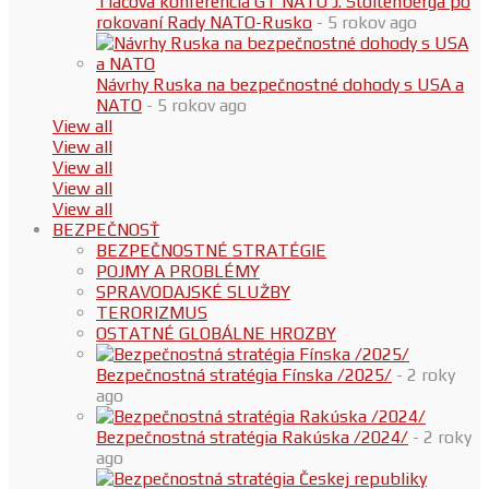
Tlačová konferencia GT NATO J. Stoltenberga po
rokovaní Rady NATO-Rusko
- 5 rokov ago
Návrhy Ruska na bezpečnostné dohody s USA a
NATO
- 5 rokov ago
View all
View all
View all
View all
View all
BEZPEČNOSŤ
BEZPEČNOSTNÉ STRATÉGIE
POJMY A PROBLÉMY
SPRAVODAJSKÉ SLUŽBY
TERORIZMUS
OSTATNÉ GLOBÁLNE HROZBY
Bezpečnostná stratégia Fínska /2025/
- 2 roky
ago
Bezpečnostná stratégia Rakúska /2024/
- 2 roky
ago