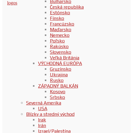
Bulharsko
Česká republika
Estónsko
Fínsko
Francúzsko
Maďarsko
Nemecko
Poľsko
Rakúsko
Slovensko
Veľká Británia
VÝCHODNÁ EURÓPA
Gruzínsko
Ukrajina
Rusko
ZÁPADNÝ BALKÁN
Kosovo
Srbsko
Severná Amerika
USA
Blízky a stredný východ
Irak
Irán
Izrael/Palestína