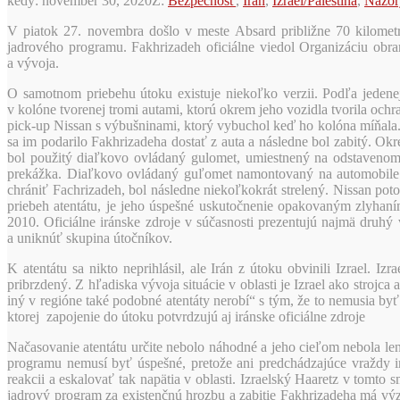
kedy:
november 30, 2020
Z:
Bezpečnosť
,
Irán
,
Izrael/Palestína
,
Názor
V piatok 27. novembra došlo v meste Absard približne 70 kilome
jadrového programu. Fakhrizadeh oficiálne viedol Organizáciu ob
a vývoja.
O samotnom priebehu útoku existuje niekoľko verzii. Podľa jedene
v kolóne tvorenej tromi autami, ktorú okrem jeho vozidla tvorila och
pick-up Nissan s výbušninami, ktorý vybuchol keď ho kolóna míňala.
sa im podarilo Fakhrizadeha dostať z auta a následne bol zabitý. Ok
bol použitý diaľkovo ovládaný gulomet, umiestnený na odstavenom 
prekážka. Diaľkovo ovládaný guľomet namontovaný na automobile vz
chrániť Fachrizadeh, bol následne niekoľkokrát strelený. Nissan pot
priebeh atentátu, je jeho úspešné uskutočnenie opakovaným zlyha
2010. Oficiálne iránske zdroje v súčasnosti prezentujú najmä druhý 
a uniknúť skupina útočníkov.
K atentátu sa nikto neprihlásil, ale Irán z útoku obvinili Izrael. I
pribrzdený. Z hľadiska vývoja situácie v oblasti je Izrael ako strojc
iný v regióne také podobné atentáty nerobí“ s tým, že to nemusia b
ktorej zapojenie do útoku potvrdzujú aj iránske oficiálne zdroje
Načasovanie atentátu určite nebolo náhodné a jeho cieľom nebola le
programu nemusí byť úspešné, pretože ani predchádzajúce vraždy 
reakcii a eskalovať tak napätia v oblasti. Izraelský Haaretz v tomto
jadrový program za existenčnú hrozbu a zabitie Fakhrizadeha má v