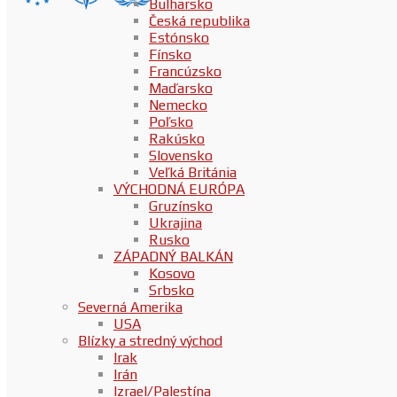
Bulharsko
Česká republika
Estónsko
Fínsko
Francúzsko
Maďarsko
Nemecko
Poľsko
Rakúsko
Slovensko
Veľká Británia
VÝCHODNÁ EURÓPA
Gruzínsko
Ukrajina
Rusko
ZÁPADNÝ BALKÁN
Kosovo
Srbsko
Severná Amerika
USA
Blízky a stredný východ
Irak
Irán
Izrael/Palestína