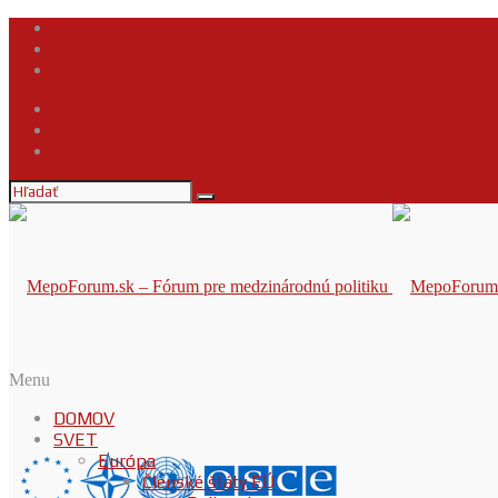
Kontakt
Napíšte nám
Podmienky používania obsahu
Kontakt
Napíšte nám
Podmienky používania obsahu
Menu
DOMOV
SVET
Európa
Členské štáty EÚ