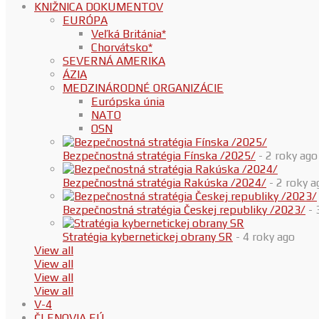
KNIŽNICA DOKUMENTOV
EURÓPA
Veľká Británia*
Chorvátsko*
SEVERNÁ AMERIKA
ÁZIA
MEDZINÁRODNÉ ORGANIZÁCIE
Európska únia
NATO
OSN
Bezpečnostná stratégia Fínska /2025/
- 2 roky ago
Bezpečnostná stratégia Rakúska /2024/
- 2 roky a
Bezpečnostná stratégia Českej republiky /2023/
- 
Stratégia kybernetickej obrany SR
- 4 roky ago
View all
View all
View all
View all
V-4
ČLENOVIA EÚ