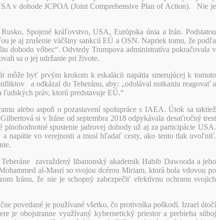
USA v dohode JCPOA (Joint Comprehensive Plan of Action). Nie je
 Rusko, Spojené kráľovstvo, USA, Európska únia a Irán. Podstatou
ťou je aj zrušenie väčšiny sankcií EÚ a OSN. Napriek tomu, že podľa
šiu dohodu vôbec“. Odvtedy Trumpova administratíva pokračovala v
li sa o jej udržanie pri živote.
ntát môže byť prvým krokom k eskalácii napätia smerujúcej k tomuto
konfliktov a odkázal do Teheránu, aby: „odolával nutkaniu reagovať a
a ľudských práv, ktorú predstavuje EÚ.“
ogramu alebo aspoň o pozastavení spolupráce s IAEA. Útok sa taktiež
Gilbertová si v Iráne od septembra 2018 odpykávala desaťročný trest
 plnohodnotné spustenie jadrovej dohody už aj za participácie USA.
a napätie vo verejnosti a musí hľadať cesty, ako tento tlak uvoľniť.
nie.
ol v Teheráne zavraždený libanonský akademik Habib Dawooda a jeho
u Mohammed al-Masri so svojou dcérou Miriam, ktorá bola vdovou po
zom Iránu, že nie je schopný zabezpečiť efektívnu ochranu svojich
ne povedané je používané všetko, čo protivníka poškodí. Izrael útočí
re je obojstranne využívaný kybernetický priestor a prebieha súboj