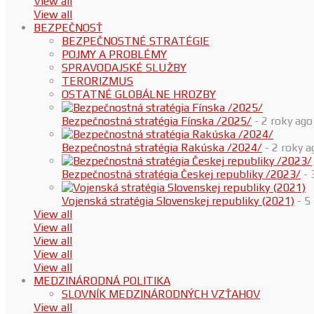
View all
View all
BEZPEČNOSŤ
BEZPEČNOSTNÉ STRATÉGIE
POJMY A PROBLÉMY
SPRAVODAJSKÉ SLUŽBY
TERORIZMUS
OSTATNÉ GLOBÁLNE HROZBY
Bezpečnostná stratégia Fínska /2025/
- 2 roky ago
Bezpečnostná stratégia Rakúska /2024/
- 2 roky a
Bezpečnostná stratégia Českej republiky /2023/
- 
Vojenská stratégia Slovenskej republiky (2021)
- 5
View all
View all
View all
View all
View all
MEDZINÁRODNÁ POLITIKA
SLOVNÍK MEDZINÁRODNÝCH VZŤAHOV
View all