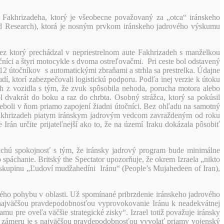
Fakhrizadeha, ktorý je všeobecne považovaný za „otca“ iránskeho
nd Research), ktorá je nosným prvkom iránskeho jadrového výskumu
ez ktorý prechádzal v nepriestrelnom aute Fakhrizadeh s manželkou
čníci a štyri motocykle s dvoma ostreľovačmi. Pri ceste bol odstavený
2 útočníkov s automatickými zbraňami a strhla sa prestrelka. Údajne
í, ktorí zabezpečovali logistickú podporu. Podľa inej verzie k útoku
h z vozidla s tým, že zvuk spôsobila nehoda, porucha motora alebo
dvakrát do boku a raz do chrbta. Osobný strážca, ktorý sa pokúsil
 neboli v ňom priamo zapojení žiadni útočníci. Bez ohľadu na samotný
 Fakhrizadeh piatym iránskym jadrovým vedcom zavraždeným od roku
Irán určite prijateľnejší ako to, že na území Iraku dokázala pôsobiť
ujú tichú spokojnosť s tým, že iránsky jadrový program bude minimálne
o spáchanie. Britský the Spectator upozorňuje, že okrem Izraela „nikto
ú skupinu „Ľudoví mudžahedíni Iránu“ (People’s Mujahedeen of Iran),
ného pohybu v oblasti. Už spomínané pribrzdenie iránskeho jadrového
 najväčšou pravdepodobnosťou vyprovokovanie Iránu k neadekvátnej
mu pre oveľa väčšie strategické zisky“. Izrael totiž považuje iránsky
o zámeru je s najväčšou pravdepodobnosťou vyvolať priamy vojenský