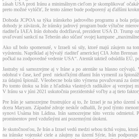
zásah USA proti Iránu a minimálnym cieľom je skomplikovať očak
preto možné vylúčiť, že tento zámer bude podporený aj ďalšími krokmi
Dohoda JCPOA sa týka iránskeho jadrového programu a bola prijat
dohody je záväzok, že iránsky jadrový program bude výlučne mierový
riaditeľa IAEA Irán dohodu dodržiaval, prezident USA D. Trump o
uvaľovaní sankcií na Teherán ako súčasť svojej kampane „maximálneho t
Ako už bolo spomenuté, v Izraeli sú sily, ktoré majú záujem na to
vyústeniu. Napríklad aj bývalý riaditeľ americkej CIA John Brennan 
počkal na zodpovedné vedenie USA“. Atentát taktiež odsúdila EÚ, pod
Jastraby sú samozrejme aj v Iráne a po atentáte sa hlasno ozývajú.
odohral v čase, keď pred niekoľkými dňami Irán vymenil za špionáž 
za údajnú špionáž. Všeobecne bola táto výmena považovaná za ústre
Po tomto útoku sa Irán z hľadiska vlastných radikálov aj verejnej m
V Iránu sa v júni 2021 uskutočnia prezidentské voľby a aj tieto faktory
Pre Irán je samozrejme frustrujúce aj to, že Izrael je na jeho ú
dcera Maryam. Západné zdroje neskôr odhalili, že pod týmto menom
synovi Usáma bin Ládina. Irán samozrejme túto verziu odmietol. P
prominentov pred vzdušnými ani pozemnými útokmi.
Je skutočnosťou, že Irán a Izrael vedú medzi sebou tichú vojnu, kto
na iránske vojenské ciele a záujmy na území Sýrie, Irán podporuje