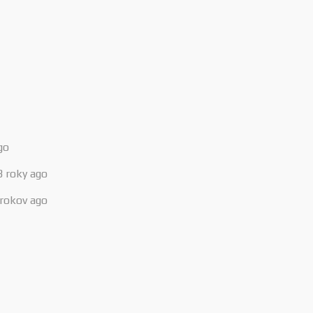
go
3 roky ago
 rokov ago