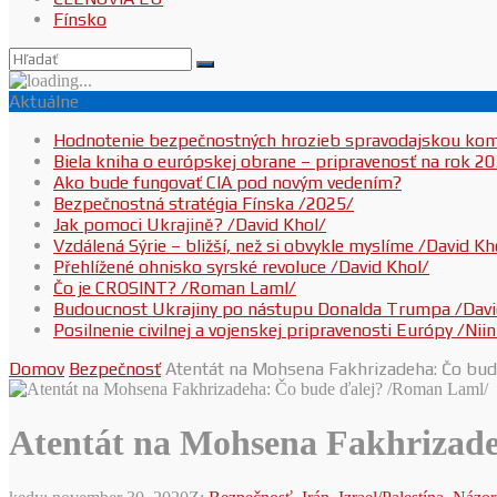
Fínsko
Aktuálne
Hodnotenie bezpečnostných hrozieb spravodajskou ko
Biela kniha o európskej obrane – pripravenosť na rok 2
Ako bude fungovať CIA pod novým vedením?
Bezpečnostná stratégia Fínska /2025/
Jak pomoci Ukrajině? /David Khol/
Vzdálená Sýrie – bližší, než si obvykle myslíme /David Kh
Přehlížené ohnisko syrské revoluce /David Khol/
Čo je CROSINT? /Roman Laml/
Budoucnost Ukrajiny po nástupu Donalda Trumpa /Davi
Posilnenie civilnej a vojenskej pripravenosti Európy /Ni
Domov
Bezpečnosť
Atentát na Mohsena Fakhrizadeha: Čo bu
Atentát na Mohsena Fakhrizad