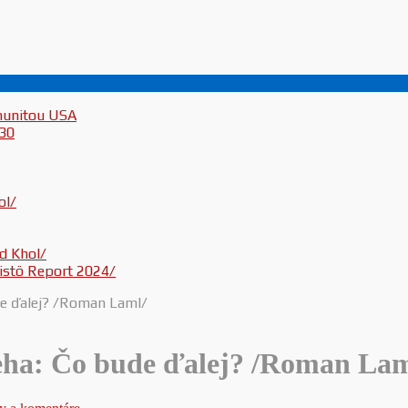
munitou USA
030
ol/
d Khol/
inistö Report 2024/
de ďalej? /Roman Laml/
eha: Čo bude ďalej? /Roman Lam