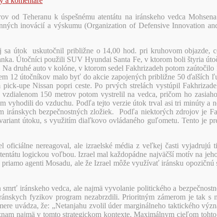
y a komentáre
trov od Teheranu k úspešnému atentátu na iránskeho vedca Mohsena 
ranných inovácií a výskumu (Organization of Defensive Innovation a
j sa útok uskutočnil približne o 14,00 hod. pri kruhovom objazde, c
ranka. Útočníci použili SUV Hyundai Santa Fe, v ktorom boli štyria úto
 Na druhé auto v kolóne, v ktorom sedel Fakhrizadeh potom zaútočilo 1
rem 12 útočníkov malo byť do akcie zapojených približne 50 ďalších ľud
pick-upe Nissan popri ceste. Po prvých strelách vystúpil Fakhrizade
dialenom 150 metrov potom vystrelil na vedca, pričom ho zasiahol 
om vyhodili do vzduchu. Podľa tejto verzie útok trval asi tri minúty a
ním iránskych bezpečnostných zložiek. Podľa niektorých zdrojov je
variant útoku, s využitím diaľkovo ovládaného guľometu. Tento je pre 
zrael oficiálne nereagoval, ale izraelské média z veľkej časti vyjadr
a atentátu logickou voľbou. Izrael mal každopádne najväčší motív na jeh
yť priamo agenti Mosadu, ale že Izrael môže využívať iránsku opozičn
n smrť iránskeho vedca, ale najmä vyvolanie politického a bezpečnost
iránskych fyzikov program nezabrzdili. Prioritným zámerom je tak s
 smere uvádza, že: „Netanjahu zvolil úder marginálneho taktického význa
ýznam najmä v tomto strategickom kontexte. Maximálnym cieľom toht