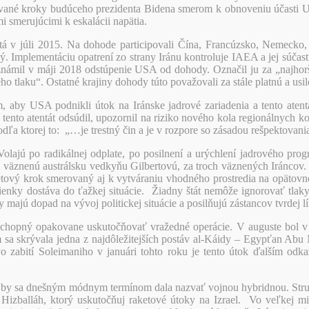
ávané kroky budúceho prezidenta Bidena smerom k obnoveniu účasti 
 smerujúcimi k eskalácii napätia.
á v júli 2015. Na dohode participovali Čína, Francúzsko, Nemecko,
. Implementáciu opatrení zo strany Iránu kontroluje IAEA a jej súčas
známil v máji 2018 odstúpenie USA od dohody. Označil ju za „najhor
laku“. Ostatné krajiny dohody túto považovali za stále platnú a usilova
m, aby USA podnikli útok na Iránske jadrové zariadenia a tento ate
tento atentát odsúdil, upozornil na riziko nového kola regionálnych 
ľa ktorej to: „…je trestný čin a je v rozpore so zásadou rešpektovani
 Volajú po radikálnej odplate, po posilnení a urýchlení jadrového pr
väznenú austrálsku vedkyňu Gilbertovú, za troch väznených Iráncov. 
tový krok smerovaný aj k vytváraniu vhodného prostredia na opätovné
ienky dostáva do ťažkej situácie. Žiadny štát nemôže ignorovať tlaky 
 majú dopad na vývoj politickej situácie a posilňujú zástancov tvrdej lí
zemí schopný opakovane uskutočňovať vražedné operácie. V auguste b
 sa skrývala jedna z najdôležitejších postáv al-Káidy – Egypťan Ab
o zabití Soleimaniho v januári tohto roku je tento útok ďalším odka
rá by sa dnešným módnym termínom dala nazvať vojnou hybridnou. Struč
 Hizballáh, ktorý uskutočňuj raketové útoky na Izrael. Vo veľkej mie