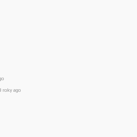
go
3 roky ago