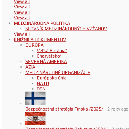
View all
View all
View all
View all
MEDZINÁRODNÁ POLITIKA
SLOVNÍK MEDZINÁRODNÝCH VZŤAHOV
View all
KNIŽNICA DOKUMENTOV
EURÓPA
Veľká Británia*
Chorvátsko*
SEVERNÁ AMERIKA
ÁZIA
MEDZINÁRODNÉ ORGANIZÁCIE
Európska únia
NATO
OSN
Bezpečnostná stratégia Fínska /2025/
- 2 roky ago