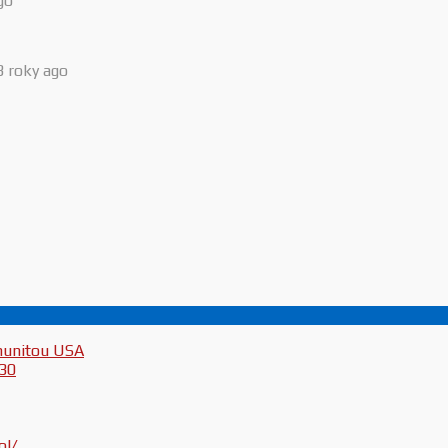
go
3 roky ago
munitou USA
030
ol/