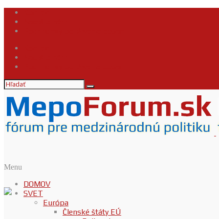
Kontakt
Napíšte nám
Podmienky používania obsahu
Kontakt
Napíšte nám
Podmienky používania obsahu
Menu
DOMOV
SVET
Európa
Členské štáty EÚ