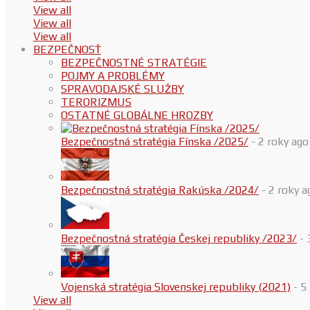
View all
View all
View all
BEZPEČNOSŤ
BEZPEČNOSTNÉ STRATÉGIE
POJMY A PROBLÉMY
SPRAVODAJSKÉ SLUŽBY
TERORIZMUS
OSTATNÉ GLOBÁLNE HROZBY
Bezpečnostná stratégia Fínska /2025/
- 2 roky ago
Bezpečnostná stratégia Rakúska /2024/
- 2 roky a
Bezpečnostná stratégia Českej republiky /2023/
- 
Vojenská stratégia Slovenskej republiky (2021)
- 5
View all