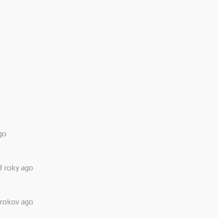
go
3 roky ago
 rokov ago