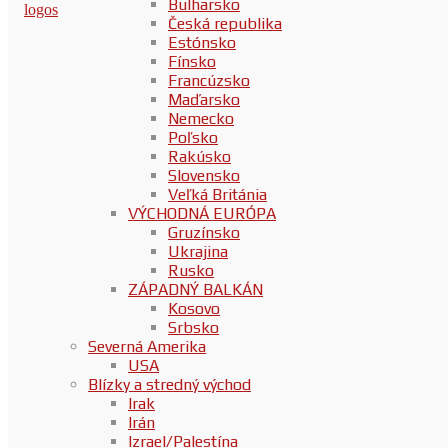
Bulharsko
Česká republika
Estónsko
Fínsko
Francúzsko
Maďarsko
Nemecko
Poľsko
Rakúsko
Slovensko
Veľká Británia
VÝCHODNÁ EURÓPA
Gruzínsko
Ukrajina
Rusko
ZÁPADNÝ BALKÁN
Kosovo
Srbsko
Severná Amerika
USA
Blízky a stredný východ
Irak
Irán
Izrael/Palestína