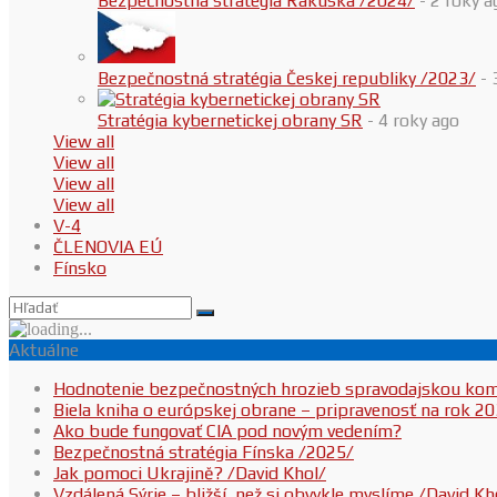
Bezpečnostná stratégia Rakúska /2024/
- 2 roky a
Bezpečnostná stratégia Českej republiky /2023/
- 
Stratégia kybernetickej obrany SR
- 4 roky ago
View all
View all
View all
View all
V-4
ČLENOVIA EÚ
Fínsko
Aktuálne
Hodnotenie bezpečnostných hrozieb spravodajskou ko
Biela kniha o európskej obrane – pripravenosť na rok 2
Ako bude fungovať CIA pod novým vedením?
Bezpečnostná stratégia Fínska /2025/
Jak pomoci Ukrajině? /David Khol/
Vzdálená Sýrie – bližší, než si obvykle myslíme /David Kh