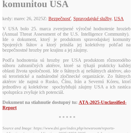
komunitou USA
kedy:
marec 26, 2025
Z:
Bezpečnosť
,
Spravodajské služby
,
USA
V USA bolo 25. marca zverejnené výročné hodnotenie hrozieb
(Annual Threat Assessment of the U.S. Intelligence Community).
Ide o dokument, ktorý je produktom spravodajskej komunity
Spojených štátov a ktorý prináša jej kolektívny pohľad na
bezpečnostné hrozby pre krajinu a jej záujmy.
Podľa hodnotenia sú hrozby pre USA produktom rôznorodého
súboru zahraničných aktérov, ktoré sa týkajú prakticky každej
oblasti života spoločnosti. Ide o štátnych aj neštátnych aktérov, ako
sú teroristické a nadnárodné zločinecké organizácie. Zo štátnych
aktérov ide najmä o Rusko, Čínu, Irán a Severnú Kóreu, ktorí
jednotlivo aj kolektívne spochybňujú záujmy USA a ich rastúca
spolupráca zvyšuje ich potenciál.
Dokument na stiahnutie dostupný tu:
ATA-2025-Unclassified-
Report
* * * * *
Source and Image: https://www.dni.gov/index.php/newsroom/reports-