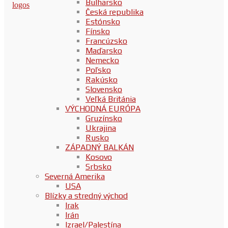
Bulharsko
Česká republika
Estónsko
Fínsko
Francúzsko
Maďarsko
Nemecko
Poľsko
Rakúsko
Slovensko
Veľká Británia
VÝCHODNÁ EURÓPA
Gruzínsko
Ukrajina
Rusko
ZÁPADNÝ BALKÁN
Kosovo
Srbsko
Severná Amerika
USA
Blízky a stredný východ
Irak
Irán
Izrael/Palestína