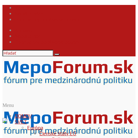
Kontakt
Napíšte nám
Podmienky používania obsahu
Kontakt
Napíšte nám
Podmienky používania obsahu
Menu
DOMOV
SVET
Európa
Členské štáty EÚ