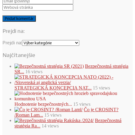
Prejdi na:
Prejdi na:
Najčítanejšie
Bezpečnostná stratégia
SR...
16 views
STRATEGICKÁ KONCEPCIA NAT...
15 views
Hodnotenie bezpečnostných...
15 views
Čo je CROSINT?
/Roman Lam...
15 views
Bezpečnostná
stratégia Ra...
14 views