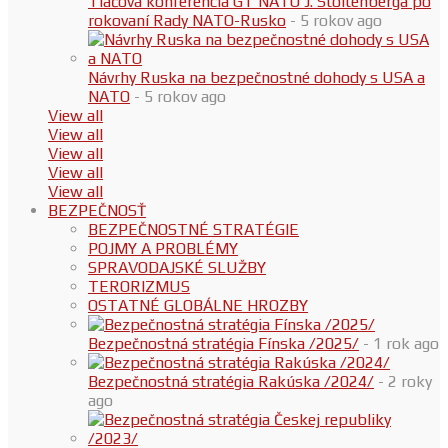
Tlačová konferencia GT NATO J. Stoltenberga po
rokovaní Rady NATO-Rusko
- 5 rokov ago
Návrhy Ruska na bezpečnostné dohody s USA a
NATO
- 5 rokov ago
View all
View all
View all
View all
View all
BEZPEČNOSŤ
BEZPEČNOSTNÉ STRATÉGIE
POJMY A PROBLÉMY
SPRAVODAJSKÉ SLUŽBY
TERORIZMUS
OSTATNÉ GLOBÁLNE HROZBY
Bezpečnostná stratégia Fínska /2025/
- 1 rok ago
Bezpečnostná stratégia Rakúska /2024/
- 2 roky
ago