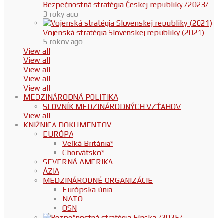
Bezpečnostná stratégia Českej republiky /2023/
-
3 roky ago
Vojenská stratégia Slovenskej republiky (2021)
-
5 rokov ago
View all
View all
View all
View all
View all
MEDZINÁRODNÁ POLITIKA
SLOVNÍK MEDZINÁRODNÝCH VZŤAHOV
View all
KNIŽNICA DOKUMENTOV
EURÓPA
Veľká Británia*
Chorvátsko*
SEVERNÁ AMERIKA
ÁZIA
MEDZINÁRODNÉ ORGANIZÁCIE
Európska únia
NATO
OSN