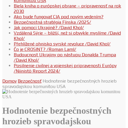
komunitou USA
Biela kniha o európskej obrane – pripravenosť na rok
2030
Ako bude fungovať CIA pod novým vedením?
Bezpečnostná stratégia Fínska /2025/
Jak pomoci Ukrajině? /David Khol/
Vzdálená Sýrie – bližší, než si obvykle myslíme /David
Khol/
Přehlížené ohnisko syrské revoluce /David Khol/
Čo je CROSINT? /Roman Laml/
Budoucnost Ukrajiny po nástupu Donalda Trumpa
/David Khol/
Posilnenie civilnej a vojenskej pripravenosti Európy
/Niinistö Report 2024/
Domov
Bezpečnosť
Hodnotenie bezpečnostných hrozieb
spravodajskou komunitou USA
Hodnotenie bezpečnostných
hrozieb spravodajskou