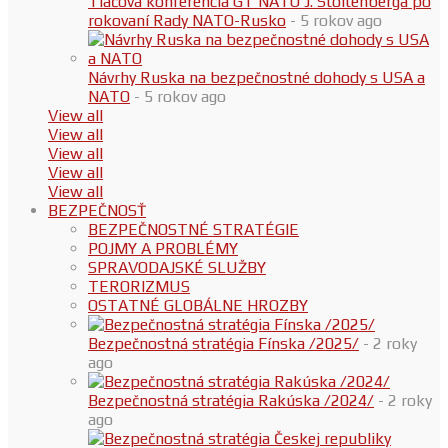
Tlačová konferencia GT NATO J. Stoltenberga po
rokovaní Rady NATO-Rusko
- 5 rokov ago
Návrhy Ruska na bezpečnostné dohody s USA a
NATO
- 5 rokov ago
View all
View all
View all
View all
View all
BEZPEČNOSŤ
BEZPEČNOSTNÉ STRATÉGIE
POJMY A PROBLÉMY
SPRAVODAJSKÉ SLUŽBY
TERORIZMUS
OSTATNÉ GLOBÁLNE HROZBY
Bezpečnostná stratégia Fínska /2025/
- 2 roky
ago
Bezpečnostná stratégia Rakúska /2024/
- 2 roky
ago