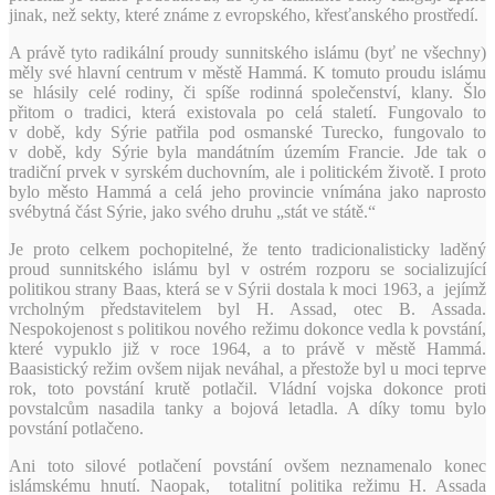
jinak, než sekty, které známe z evropského, křesťanského prostředí.
A právě tyto radikální proudy sunnitského islámu (byť ne všechny)
měly své hlavní centrum v městě Hammá. K tomuto proudu islámu
se hlásily celé rodiny, či spíše rodinná společenství, klany. Šlo
přitom o tradici, která existovala po celá staletí. Fungovalo to
v době, kdy Sýrie patřila pod osmanské Turecko, fungovalo to
v době, kdy Sýrie byla mandátním územím Francie. Jde tak o
tradiční prvek v syrském duchovním, ale i politickém životě. I proto
bylo město Hammá a celá jeho provincie vnímána jako naprosto
svébytná část Sýrie, jako svého druhu „stát ve státě.“
Je proto celkem pochopitelné, že tento tradicionalisticky laděný
proud sunnitského islámu byl v ostrém rozporu se socializující
politikou strany Baas, která se v Sýrii dostala k moci 1963, a jejímž
vrcholným představitelem byl H. Assad, otec B. Assada.
Nespokojenost s politikou nového režimu dokonce vedla k povstání,
které vypuklo již v roce 1964, a to právě v městě Hammá.
Baasistický režim ovšem nijak neváhal, a přestože byl u moci teprve
rok, toto povstání krutě potlačil. Vládní vojska dokonce proti
povstalcům nasadila tanky a bojová letadla. A díky tomu bylo
povstání potlačeno.
Ani toto silové potlačení povstání ovšem neznamenalo konec
islámskému hnutí. Naopak, totalitní politika režimu H. Assada