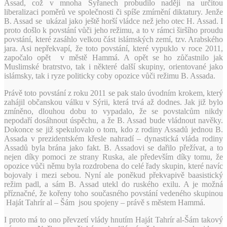
Assad, což v mnoha Syřanech probudilo naději na určitou
liberalizaci poměrů ve společnosti či spíše zmírnění diktatury. Jenže
B. Assad se ukázal jako ještě horší vládce než jeho otec H. Assad. I
proto došlo k povstání vůči jeho režimu, a to v rámci širšího proudu
povstání, které zasáhlo velkou část islámských zemí, tzv. Arabského
jara. Asi nepřekvapí, že toto povstání, které vypuklo v roce 2011,
započalo opět v městě Hammá. A opět se ho zůčastnilo jak
Muslimské bratrstvo, tak i některé další skupiny, orientované jako
islámsky, tak i ryze politicky coby opozice vůči režimu B. Assada.
Právě toto povstání z roku 2011 se pak stalo úvodním krokem, který
zahájil občanskou válku v Sýrii, která trvá až dodnes. Jak již bylo
zmíněno, dlouhou dobu to vypadalo, že se povstalcům nikdy
nepodaří dosáhnout úspěchu, a že B. Assad bude vládnout navěky.
Dokonce se již spekulovalo o tom, kdo z rodiny Assadů jednou B.
Assada v prezidentském křesle nahradí – dynastická vláda rodiny
Assadů byla brána jako fakt. B. Assadovi se dařilo přežívat, a to
nejen díky pomoci ze strany Ruska, ale především díky tomu, že
opozice vůči němu byla rozdrobena do celé řady skupin, které navíc
bojovaly i mezi sebou. Nyní ale poněkud překvapivě baasistický
režim padl, a sám B. Assad utekl do ruského exilu. A je možná
příznačné, že kořeny toho současného povstání vedeného skupinou
Haját Tahrír al – Šám jsou spojeny – právě s městem Hammá.
I proto má to ono převzetí vlády hnutím Haját Tahrír al-Šám takový