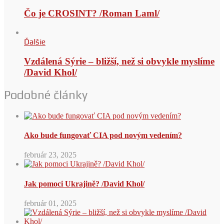
Čo je CROSINT? /Roman Laml/
Ďalšie
Vzdálená Sýrie – bližší, než si obvykle myslíme
/David Khol/
Podobné články
Ako bude fungovať CIA pod novým vedením?
február 23, 2025
Jak pomoci Ukrajině? /David Khol/
február 01, 2025