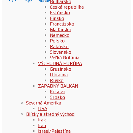
Bulharsko
Česká republika
Estónsko
Fínsko
Francúzsko
Maďarsko
Nemecko
Poľsko
Rakúsko
Slovensko
Veľká Británia
VÝCHODNÁ EURÓPA
Gruzínsko
Ukrajina
Rusko
ZÁPADNÝ BALKÁN
Kosovo
Srbsko
Severná Amerika
USA
Blízky a stredný východ
Irak
Irán
Izrael/Palestína