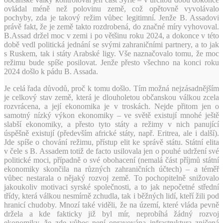
ovládal méně než polovinu země, což opětovně vyvolávalo
pochyby, zda je takový režim vůbec legitimní. Jenže B. Assadovi
právě fakt, že je země takto rozdrobená, do značné míry vyhovoval.
B.Assad držel moc v zemi i po většinu roku 2024, a dokonce v této
době vedl politická jednání se svými zahraničními partnery, a to jak
s Ruskem, tak i státy Arabské ligy. Vše naznačovalo tomu, že moc
režimu bude spíše posilovat. Jenže přesto všechno na konci roku
2024 došlo k pádu B. Assada.
Je celá řada důvodů, proč k tomu došlo. Tím možná nejzásadnějším
je celkový stav země, která je dlouholetou občanskou válkou zcela
rozvrácena, a její ekonomika je v troskách. Nejde přitom jen o
samotný nízký výkon ekonomiky – ve světě existují mnohé ještě
slabší ekonomiky, a přesto tyto státy a režimy v nich panující
úspěšně existují (především africké státy, např. Eritrea, ale i další).
Jde spíše o chování režimu, přístup elit ke správě státu. Státní elita
v čele s B. Assadem totiž de facto usilovala jen o pouhé udržení své
politické moci, případně o své obohacení (nemalá část příjmů státní
ekonomiky skončila na různých zahraničních účtech) – a téměř
vůbec nestarala o nějaký rozvoj země. To pochopitelně snižovalo
jakoukoliv motivaci syrské společnosti, a to jak nepočetné střední
třídy, která válkou nesmírně zchudla, tak i běžných lidí, kteří žili pod
hranicí chudoby. Mnozí také viděli, že na území, které vláda pevně
držela a kde fakticky již byl mír, neprobíhá žádný rozvoj
ekonomiky, že zde vůbec není opravována infrastruktura zničená