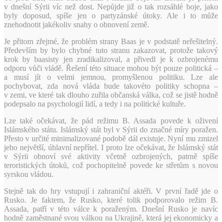
v dnešní Sýrii víc než dost. Nepůjde již o tak rozsáhlé boje, jako
byly doposud, spíše jen o partyzánské útoky. Ale i to může
znehodnotit jakékoliv snahy o obnovení země.
Je přitom zřejmé, že problém strany Baas je v podstatě neřešitelný.
Především by bylo chybné tuto stranu zakazovat, protože takový
krok by baasisty jen zradikalizoval, a přivedl je k ozbrojenému
odporu vůči vládě. Řešení této situace mohou být pouze politická –
a musí jít o velmi jemnou, promyšlenou politiku. Lze ale
pochybovat, zda nová vláda bude takovéto politiky schopna –
v zemi, ve které tak dlouho zuřila občanská válka, což se jistě hodně
podepsalo na psychologií lidí, a tedy i na politické kultuře.
Lze také očekávat, že pád režimu B. Assada povede k oživení
Islámského státu. Islámský stát byl v Sýrii do značné míry poražen.
Přesto v určité minimalizované podobě dál existuje. Nyní mu zmizel
jeho největší, úhlavní nepřítel. I proto lze očekávat, že Islámský stát
v Sýrii obnoví své aktivity včetně ozbrojených, patrně spíše
teroristických útoků, což pochopitelně povede ke střetům s novou
syrskou vládou.
Stejně tak do hry vstupují i zahraniční aktéři. V první řadě jde o
Rusko. Je faktem, že Rusko, které tolik podporovalo režim B.
Assada, patří v této válce k poraženým. Dnešní Rusko je navíc
hodně zaměstnané svou válkou na Ukrajině, která jej ekonomicky a