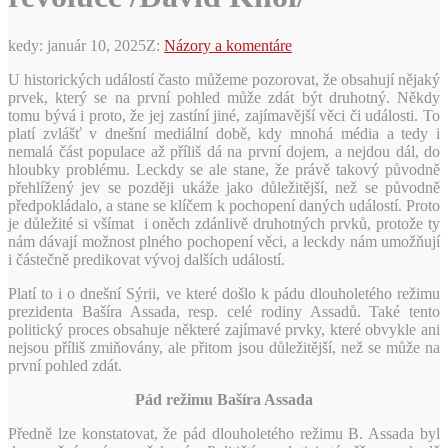
kedy:
január 10, 2025
Z:
Názory a komentáre
U historických událostí často můžeme pozorovat, že obsahují nějaký
prvek, který se na první pohled může zdát být druhotný. Někdy
tomu bývá i proto, že jej zastíní jiné, zajímavější věci či události. To
platí zvlášť v dnešní mediální době, kdy mnohá média a tedy i
nemalá část populace až příliš dá na první dojem, a nejdou dál, do
hloubky problému. Leckdy se ale stane, že právě takový původně
přehlížený jev se později ukáže jako důležitější, než se původně
předpokládalo, a stane se klíčem k pochopení daných událostí. Proto
je důležité si všímat i oněch zdánlivě druhotných prvků, protože ty
nám dávají možnost plného pochopení věci, a leckdy nám umožňují
i částečně predikovat vývoj dalších událostí.
Platí to i o dnešní Sýrii, ve které došlo k pádu dlouholetého režimu
prezidenta Bašíra Assada, resp. celé rodiny Assadů. Také tento
politický proces obsahuje některé zajímavé prvky, které obvykle ani
nejsou příliš zmiňovány, ale přitom jsou důležitější, než se může na
první pohled zdát.
Pád režimu Bašíra Assada
Předně lze konstatovat, že pád dlouholetého režimu B. Assada byl