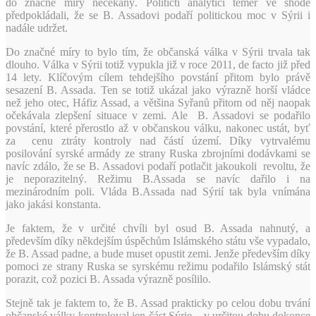
do značné míry nečekaný. Političtí analytici téměř ve shodě
předpokládali, že se B. Assadovi podaří politickou moc v Sýrii i
nadále udržet.
Do značné míry to bylo tím, že občanská válka v Sýrii trvala tak
dlouho. Válka v Sýrii totiž vypukla již v roce 2011, de facto již před
14 lety. Klíčovým cílem tehdejšího povstání přitom bylo právě
sesazení B. Assada. Ten se totiž ukázal jako výrazně horší vládce
než jeho otec, Háfiz Assad, a většina Syřanů přitom od něj naopak
očekávala zlepšení situace v zemi. Ale B. Assadovi se podařilo
povstání, které přerostlo až v občanskou válku, nakonec ustát, byť
za cenu ztráty kontroly nad částí území. Díky vytrvalému
posilování syrské armády ze strany Ruska zbrojními dodávkami se
navíc zdálo, že se B. Assadovi podaří potlačit jakoukoli revoltu, že
je neporazitelný. Režimu B.Assada se navíc dařilo i na
mezinárodním poli. Vláda B.Assada nad Sýrií tak byla vnímána
jako jakási konstanta.
Je faktem, že v určité chvíli byl osud B. Assada nahnutý, a
především díky někdejším úspěchům Islámského státu vše vypadalo,
že B. Assad padne, a bude muset opustit zemi. Jenže především díky
pomoci ze strany Ruska se syrskému režimu podařilo Islámský stát
porazit, což pozici B. Assada výrazně posílilo.
Stejně tak je faktem to, že B. Assad prakticky po celou dobu trvání
občanské války kontroloval jen část Sýrie – v určitou dobu dokonce