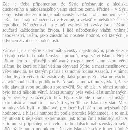
Zde je třeba připomenout, že Sýrie představuje z hlediska
duchovního a náboženského velmi složitou zemi. Předně – v Sýrii
coby islámské zemi hraje náboženství velkou roli; mnohem větší,
než jakou hraje náboženství v Evropě, a zvlášť v ateistické České
republice. Náboženství a z něj vyplývající zvyky jsou běžnou
součástí každodenního života. I lidé nábožensky vlažní vnímají
náboženství, islám, jako zásadního nositele hodnot, od kterých je
odvozen život celé společnosti.
Zároveň je ale Sýrie státem nábožensky nejednotným, protože zde
existuje celá řada náboženských proudů, resp. větví islámu. Nejde
přitom jen o nejčastěji zmiňovaný rozpor mezi sunnitskou větví
islámu, ke které se hlásí většina obyvatel Sýrie, a mezi menšinovou
větví alawitů, ke kterým patřila i samotná rodina Assadů. I v rámci
jednotlivých větví totiž existovaly další proudy. Zdaleka ne všichni
alawité souhlasili s politikou B. Assada – mnozí mu vytýkali, že se
víře alawitů svou politikou zpronevěřil. Stejně tak i v rámci sunnitů
bylo hned několik větví. Mezi sunnity byla velká část umírněných,
spíše světsky založených lidí. Bylo zde ale i řada islámských
extremistů a fanatiků – právě ti vytvořili tzv. Islámský stát. Mezi
sunnity však byli i radikálové, pro které byl islám tou nejzásadnější
hodnotou, a hlásali nutnost žít podle proroka Mohameda, a to aniž
by utíkali k nějakému extremismu, jak tomu činil Islámský stát. A
k tomu si připočítejme i celou řadu dalších náboženských sekt,
přičemž je nutno podotknout, že tyto islámské sekty fungují úplně