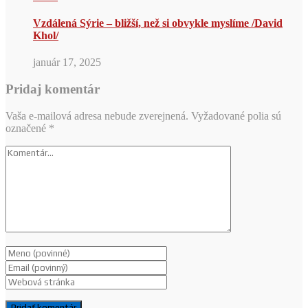
Vzdálená Sýrie – bližší, než si obvykle myslíme /David
Khol/
január 17, 2025
Pridaj komentár
Vaša e-mailová adresa nebude zverejnená.
Vyžadované polia sú
označené
*