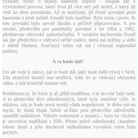
význam. Nešlo o nějaký nahodilý úspěch – naopak jde o
vyvrcholení procesu, který trval již více než půl století, a který již
vedl ke třem povstáním. Až to současné, již čtvrté povstání proti
baasismu a proti rodině Assadů bylo úspěšné. Bylo tomu i proto, že
toto povstání bylo zjevně dlouho a pečlivě připravováno. A pro
mnohé, především pro pamětníky povstání z let 1964 a 1982,
představuje obrovské zadostiučinění. V syrském duchovním životě
tak jde především o vítězství určité tradice, která má kořeny a sídlo
v městě Hammá. Současný režim tak má i výrazný regionální
podtext.
A co bude dál?
I to ale vede k otázce, jak to bude dál. jaký bude další vývoj v Sýrii.
Zda skutečně skončí ona strašlivá, tolik let se vlekoucí občanská
válka, a zda konečně nastane mír.
Problémem je, že Sýrie je až příliš rozdělena, a to do celé řady entit.
A to především těch náboženských, které byly zmíněny výše. Je
otázkou, zda je bude nová syrská vláda respektovat. Je třeba mít na
mysli, že hnutí Haját Tahrír al-Šám jsou především náboženští,
sunnitští radikálové. Nikoliv extremisté a fanatici – bylo by chybou
je srovnávat například s ISIS. Přesto právě náboženský charakter
tohoto hnutí a jeho duchovní radikalismus vyvolává celou řadu
pochyb.