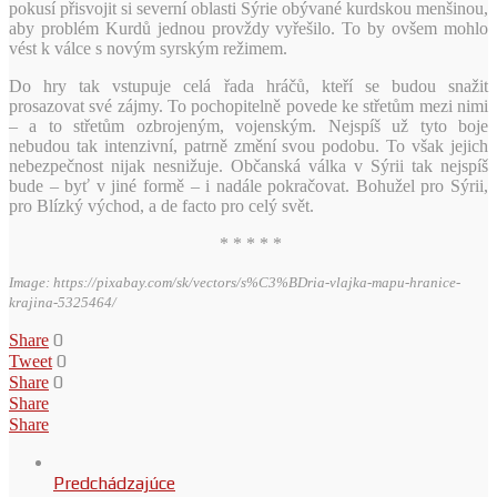
pokusí přisvojit si severní oblasti Sýrie obývané kurdskou menšinou,
aby problém Kurdů jednou provždy vyřešilo. To by ovšem mohlo
vést k válce s novým syrským režimem.
Do hry tak vstupuje celá řada hráčů, kteří se budou snažit
prosazovat své zájmy. To pochopitelně povede ke střetům mezi nimi
– a to střetům ozbrojeným, vojenským. Nejspíš už tyto boje
nebudou tak intenzivní, patrně změní svou podobu. To však jejich
nebezpečnost nijak nesnižuje. Občanská válka v Sýrii tak nejspíš
bude – byť v jiné formě – i nadále pokračovat. Bohužel pro Sýrii,
pro Blízký východ, a de facto pro celý svět.
* * * * *
Image: https://pixabay.com/sk/vectors/s%C3%BDria-vlajka-mapu-hranice-
krajina-5325464/
0
Share
0
Tweet
0
Share
Share
Share
Predchádzajúce