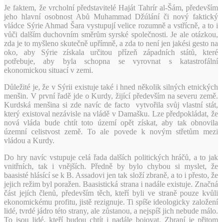
Je faktem, že vrcholní představitelé Haját Tahrír al-Šám, především
jeho hlavní osobnost Abů Muhammad Džúlání či nový faktický
vládce Sýrie Ahmad Šara vystupují velice rozumně a vstřícně, a to i
vůči dalším duchovním směrům syrské společnosti. Je ale otázkou,
zda je to myšleno skutečně upřímně, a zda to není jen jakési gesto na
oko, aby Sýrie získala určitou přízeň západních států, které
potřebuje, aby byla schopna se vyrovnat s katastrofální
ekonomickou situací v zemi.
Důležité je, že v Sýrii existuje také i hned několik silných etnických
menšin. V první řadě jde o Kurdy, žijící především na severu země.
Kurdská menšina si zde navíc de facto vytvořila svůj vlastní stát,
který existoval nezávisle na vládě v Damašku. Lze předpokládat, že
nová vláda bude chtít toto území opět získat, aby tak obnovila
územní celistvost země. To ale povede k novým střetům mezi
vládou a Kurdy.
Do hry navíc vstupuje celá řada dalších politických hráčů, a to jak
vnitřních, tak i vnějších. Předně by bylo chybou si myslet, že
baasisté hlásící se k B. Assadovi jen tak složí zbraně, a to i přesto, že
jejich režim byl poražen. Baasistická strana i nadále existuje. Značná
část jejích členů, především těch, kteří byli ve straně pouze kvůli
ekonomickému profitu, jistě rezignuje. Ti spíše ideologicky založení
lidé, tvrdé jádro této strany, ale zůstanou, a nejspíš jich nebude málo.
To jsou lidé, kteří budou chtít i nadále bojovat. Zbraní je přitom