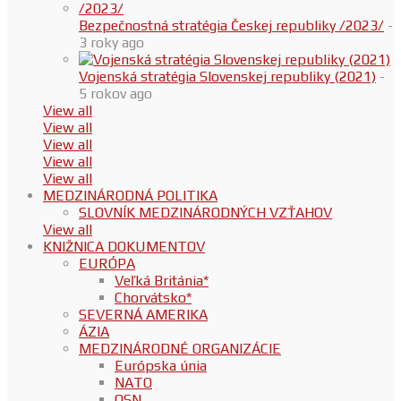
Bezpečnostná stratégia Českej republiky /2023/
-
3 roky ago
Vojenská stratégia Slovenskej republiky (2021)
-
5 rokov ago
View all
View all
View all
View all
View all
MEDZINÁRODNÁ POLITIKA
SLOVNÍK MEDZINÁRODNÝCH VZŤAHOV
View all
KNIŽNICA DOKUMENTOV
EURÓPA
Veľká Británia*
Chorvátsko*
SEVERNÁ AMERIKA
ÁZIA
MEDZINÁRODNÉ ORGANIZÁCIE
Európska únia
NATO
OSN