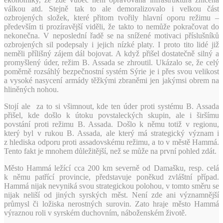
válkou atd. Stejně tak to ale demoralizovalo i velkou část
ozbrojených složek, které přitom tvořily hlavní oporu režimu –
především ti prozíravější viděli, že takto to nemůže pokračovat do
nekonečna. V neposlední řadě se na snížené motivaci příslušníků
ozbrojených sil podepsaly i jejich nízké platy. I proto tito lidé již
neměli přílišný zájem dál bojovat. A když přišel dostatečně silný a
promyšlený úder, režim B. Assada se zhroutil. Ukázalo se, že celý
poměrně rozsáhlý bezpečnostní systém Sýrie je i přes svou velikost
a vysoké nasycení armády těžkými zbraněmi jen jakýmsi obrem na
hliněných nohou.
Stojí ale za to si všimnout, kde ten úder proti systému B. Assada
přišel, kde došlo k útoku povstaleckých skupin, ale i širšímu
povstání proti režimu B. Assada. Došlo k němu totiž v regionu,
který byl v rukou B. Assada, ale který má strategický význam i
z hlediska odporu proti assadovskému režimu, a to v městě Hammá.
Tento fakt je mnohem důležitější, než se může na první pohled zdát.
Město Hammá ležící cca 200 km severně od Damašku, resp. celá
k němu patřící provincie, představuje poněkud zvláštní případ.
Hammá nijak nevyniká svou strategickou polohou, v tomto směru se
nijak neliší od jiných syrských měst. Není zde ani významnější
průmysl či ložiska nerostných surovin. Zato hraje město Hammá
výraznou roli v syrském duchovním, náboženském životě.