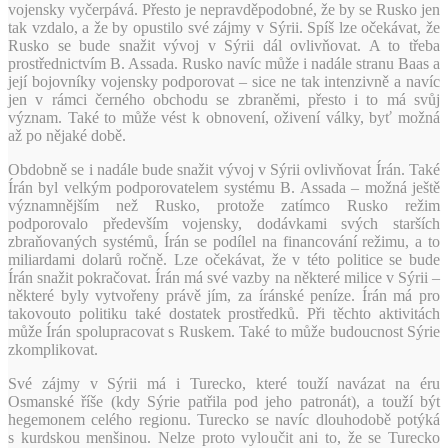
vojensky vyčerpává. Přesto je nepravděpodobné, že by se Rusko jen
tak vzdalo, a že by opustilo své zájmy v Sýrii. Spíš lze očekávat, že
Rusko se bude snažit vývoj v Sýrii dál ovlivňovat. A to třeba
prostřednictvím B. Assada. Rusko navíc může i nadále stranu Baas a
její bojovníky vojensky podporovat – sice ne tak intenzivně a navíc
jen v rámci černého obchodu se zbraněmi, přesto i to má svůj
význam. Také to může vést k obnovení, oživení války, byť možná
až po nějaké době.
Obdobně se i nadále bude snažit vývoj v Sýrii ovlivňovat Írán. Také
Írán byl velkým podporovatelem systému B. Assada – možná ještě
významnějším než Rusko, protože zatímco Rusko režim
podporovalo především vojensky, dodávkami svých starších
zbraňovaných systémů, Írán se podílel na financování režimu, a to
miliardami dolarů ročně. Lze očekávat, že v této politice se bude
Írán snažit pokračovat. Írán má své vazby na některé milice v Sýrii –
některé byly vytvořeny právě jím, za íránské peníze. Írán má pro
takovouto politiku také dostatek prostředků. Při těchto aktivitách
může Írán spolupracovat s Ruskem. Také to může budoucnost Sýrie
zkomplikovat.
Své zájmy v Sýrii má i Turecko, které touží navázat na éru
Osmanské říše (kdy Sýrie patřila pod jeho patronát), a touží být
hegemonem celého regionu. Turecko se navíc dlouhodobě potýká
s kurdskou menšinou. Nelze proto vyloučit ani to, že se Turecko