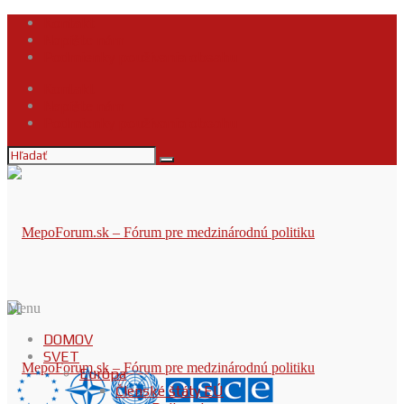
Kontakt
Napíšte nám
Podmienky používania obsahu
Kontakt
Napíšte nám
Podmienky používania obsahu
Menu
DOMOV
SVET
Európa
Členské štáty EÚ