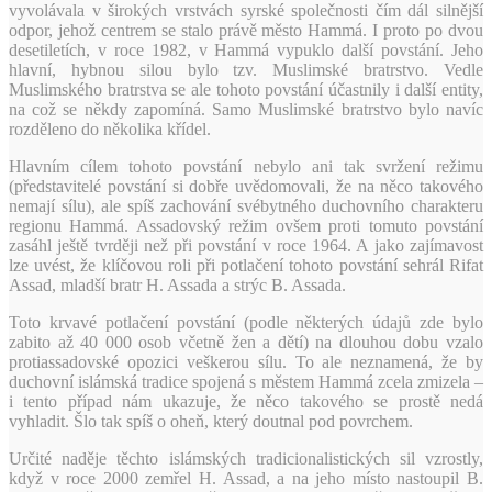
vyvolávala v širokých vrstvách syrské společnosti čím dál silnější
odpor, jehož centrem se stalo právě město Hammá. I proto po dvou
desetiletích, v roce 1982, v Hammá vypuklo další povstání. Jeho
hlavní, hybnou silou bylo tzv. Muslimské bratrstvo. Vedle
Muslimského bratrstva se ale tohoto povstání účastnily i další entity,
na což se někdy zapomíná. Samo Muslimské bratrstvo bylo navíc
rozděleno do několika křídel.
Hlavním cílem tohoto povstání nebylo ani tak svržení režimu
(představitelé povstání si dobře uvědomovali, že na něco takového
nemají sílu), ale spíš zachování svébytného duchovního charakteru
regionu Hammá. Assadovský režim ovšem proti tomuto povstání
zasáhl ještě tvrději než při povstání v roce 1964. A jako zajímavost
lze uvést, že klíčovou roli při potlačení tohoto povstání sehrál Rifat
Assad, mladší bratr H. Assada a strýc B. Assada.
Toto krvavé potlačení povstání (podle některých údajů zde bylo
zabito až 40 000 osob včetně žen a dětí) na dlouhou dobu vzalo
protiassadovské opozici veškerou sílu. To ale neznamená, že by
duchovní islámská tradice spojená s městem Hammá zcela zmizela –
i tento případ nám ukazuje, že něco takového se prostě nedá
vyhladit. Šlo tak spíš o oheň, který doutnal pod povrchem.
Určité naděje těchto islámských tradicionalistických sil vzrostly,
když v roce 2000 zemřel H. Assad, a na jeho místo nastoupil B.