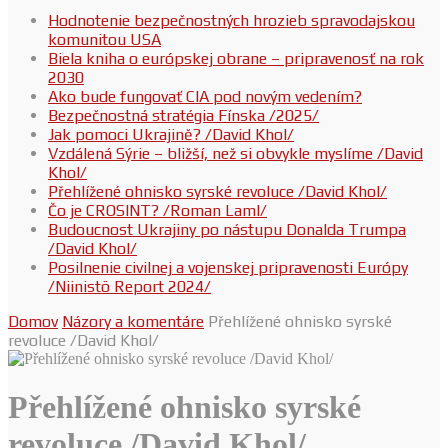
Hodnotenie bezpečnostných hrozieb spravodajskou
komunitou USA
Biela kniha o európskej obrane – pripravenosť na rok
2030
Ako bude fungovať CIA pod novým vedením?
Bezpečnostná stratégia Fínska /2025/
Jak pomoci Ukrajině? /David Khol/
Vzdálená Sýrie – bližší, než si obvykle myslíme /David
Khol/
Přehlížené ohnisko syrské revoluce /David Khol/
Čo je CROSINT? /Roman Laml/
Budoucnost Ukrajiny po nástupu Donalda Trumpa
/David Khol/
Posilnenie civilnej a vojenskej pripravenosti Európy
/Niinistö Report 2024/
Domov
Názory a komentáre
Přehlížené ohnisko syrské
revoluce /David Khol/
Přehlížené ohnisko syrské
revoluce /David Khol/