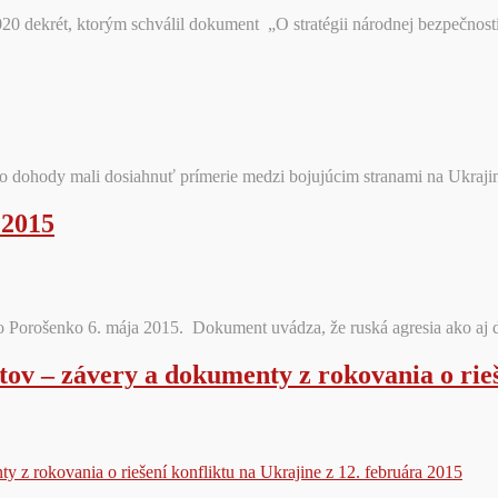
0 dekrét, ktorým schválil dokument „O stratégii národnej bezpečnosti
dohody mali dosiahnuť prímerie medzi bojujúcim stranami na Ukrajin
 2015
tro Porošenko 6. mája 2015. Dokument uvádza, že ruská agresia ako a
ov – závery a dokumenty z rokovania o rieš