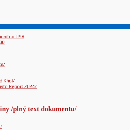
munitou USA
030
ol/
d Khol/
inistö Report 2024/
iny /plný text dokumentu/