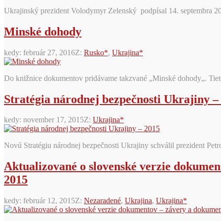
Ukrajinský prezident Volodymyr Zelenský podpísal 14. septembra 202
Minské dohody
kedy:
február 27, 2016
Z:
Rusko*
,
Ukrajina*
Do knižnice dokumentov pridávame takzvané „Minské dohody„. Tieto 
Stratégia národnej bezpečnosti Ukrajiny –
kedy:
november 17, 2015
Z:
Ukrajina*
Novú Stratégiu národnej bezpečnosti Ukrajiny schválil prezident Pe
Aktualizované o slovenské verzie dokument
2015
kedy:
február 12, 2015
Z:
Nezaradené
,
Ukrajina
,
Ukrajina*