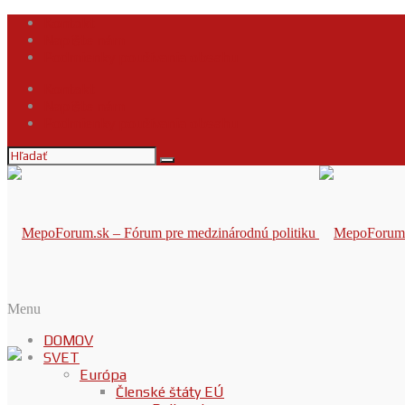
Kontakt
Napíšte nám
Podmienky používania obsahu
Kontakt
Napíšte nám
Podmienky používania obsahu
Menu
DOMOV
SVET
Európa
Členské štáty EÚ