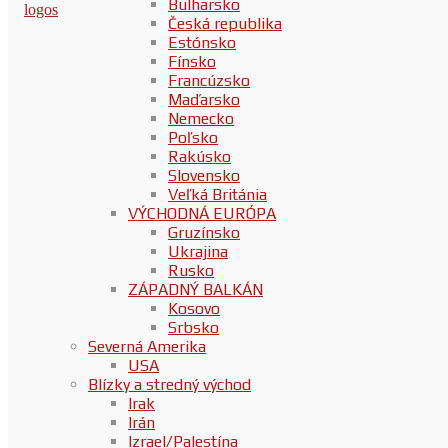
Bulharsko
Česká republika
Estónsko
Fínsko
Francúzsko
Maďarsko
Nemecko
Poľsko
Rakúsko
Slovensko
Veľká Británia
VÝCHODNÁ EURÓPA
Gruzínsko
Ukrajina
Rusko
ZÁPADNÝ BALKÁN
Kosovo
Srbsko
Severná Amerika
USA
Blízky a stredný východ
Irak
Irán
Izrael/Palestína