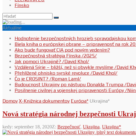
Fínsko
Aktuálne
Hodnotenie bezpečnostných hrozieb spravodajskou ko
Biela kniha o európskej obrane – pripravenosť na rok 2
Ako bude fungovať CIA pod novým vedením?
Bezpečnostná stratégia Fínska /2025/
Jak pomoci Ukrajině? /David Khol/
Vzdálená Sýrie – bližší, než si obvykle myslíme /David Kh
Přehlížené ohnisko syrské revoluce /David Khol/
Čo je CROSINT? /Roman Laml/
Budoucnost Ukrajiny po nástupu Donalda Trumpa /Davi
Posilnenie civilnej a vojenskej pripravenosti Európy /Ni
Domov
X-Knižnica dokumentov
Európa*
Ukrajina*
Nová stratégia národnej bezpečnosti Ukraj
kedy:
september 18, 2020
Z:
Bezpečnosť
,
Ukrajina
,
Ukrajina*