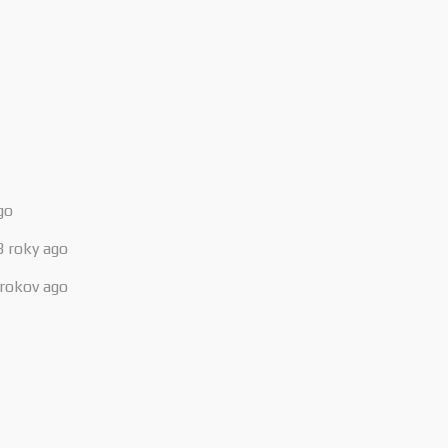
go
3 roky ago
 rokov ago