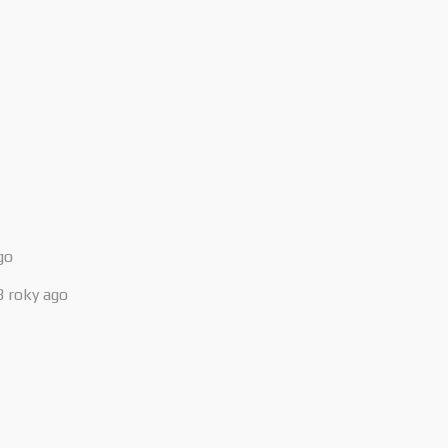
go
3 roky ago