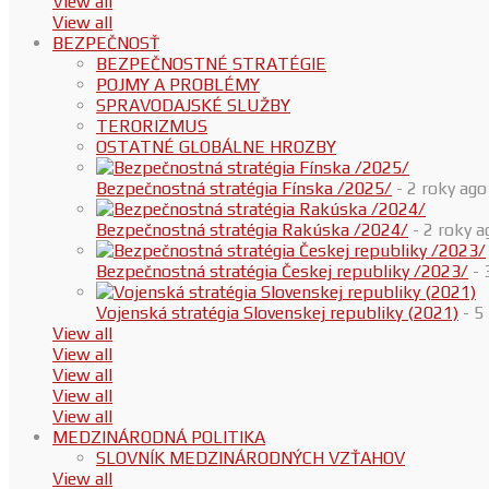
View all
View all
BEZPEČNOSŤ
BEZPEČNOSTNÉ STRATÉGIE
POJMY A PROBLÉMY
SPRAVODAJSKÉ SLUŽBY
TERORIZMUS
OSTATNÉ GLOBÁLNE HROZBY
Bezpečnostná stratégia Fínska /2025/
- 2 roky ago
Bezpečnostná stratégia Rakúska /2024/
- 2 roky a
Bezpečnostná stratégia Českej republiky /2023/
- 
Vojenská stratégia Slovenskej republiky (2021)
- 5
View all
View all
View all
View all
View all
MEDZINÁRODNÁ POLITIKA
SLOVNÍK MEDZINÁRODNÝCH VZŤAHOV
View all