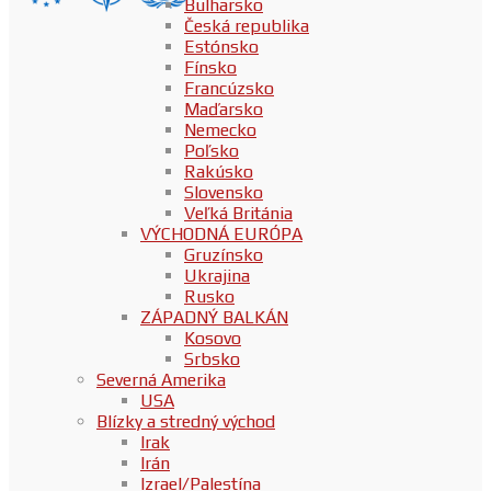
Bulharsko
Česká republika
Estónsko
Fínsko
Francúzsko
Maďarsko
Nemecko
Poľsko
Rakúsko
Slovensko
Veľká Británia
VÝCHODNÁ EURÓPA
Gruzínsko
Ukrajina
Rusko
ZÁPADNÝ BALKÁN
Kosovo
Srbsko
Severná Amerika
USA
Blízky a stredný východ
Irak
Irán
Izrael/Palestína