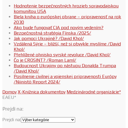
Hodnotenie bezpečnostných hrozieb spravodajskou
komunitou USA
Biela kniha o európskej obrane – pripravenosť na rok
2030
Ako bude fungovať CIA pod novým vedením?
Bezpečnostná stratégia Fínska /2025/
Jak pomoci Ukrajině? /David Khol/
Vzdálená Sýrie – bližší, než si obvykle myslíme /David
Khol/
Přehlížené ohnisko syrské revoluce /David Khol/
Čo je CROSINT? /Roman Laml/
Budoucnost Ukrajiny po nástupu Donalda Trumpa
/David Khol/
Posilnenie civilnej a vojenskej pripravenosti Európy
/Niinistö Report 2024/
Domov
X-Knižnica dokumentov
Medzinárodné organizácie*
EAEU*
Prejdi na:
Prejdi na: