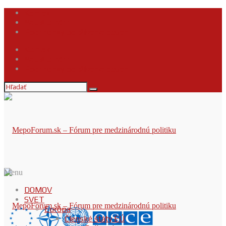
Kontakt
Napíšte nám
Podmienky používania obsahu
Kontakt
Napíšte nám
Podmienky používania obsahu
Menu
DOMOV
SVET
Európa
Členské štáty EÚ