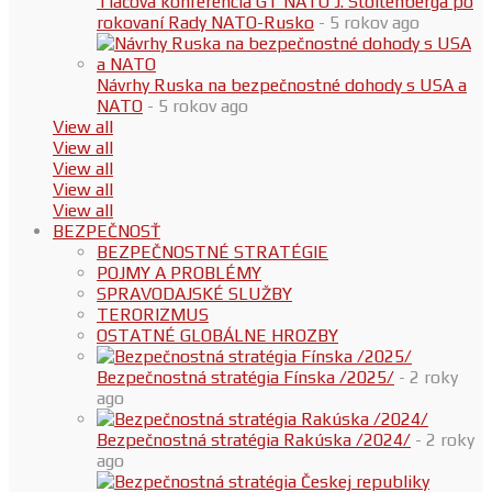
Tlačová konferencia GT NATO J. Stoltenberga po
rokovaní Rady NATO-Rusko
- 5 rokov ago
Návrhy Ruska na bezpečnostné dohody s USA a
NATO
- 5 rokov ago
View all
View all
View all
View all
View all
BEZPEČNOSŤ
BEZPEČNOSTNÉ STRATÉGIE
POJMY A PROBLÉMY
SPRAVODAJSKÉ SLUŽBY
TERORIZMUS
OSTATNÉ GLOBÁLNE HROZBY
Bezpečnostná stratégia Fínska /2025/
- 2 roky
ago
Bezpečnostná stratégia Rakúska /2024/
- 2 roky
ago