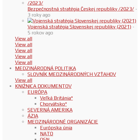
Bezpečnostná stratégia Českej republiky /2023/
-
3 roky ago
Vojenská stratégia Slovenskej republiky (2021)
-
5 rokov ago
View all
View all
View all
View all
View all
MEDZINÁRODNÁ POLITIKA
SLOVNÍK MEDZINÁRODNÝCH VZŤAHOV
View all
KNIŽNICA DOKUMENTOV
EURÓPA
Veľká Británia*
Chorvátsko*
SEVERNÁ AMERIKA
ÁZIA
MEDZINÁRODNÉ ORGANIZÁCIE
Európska únia
NATO
OSN