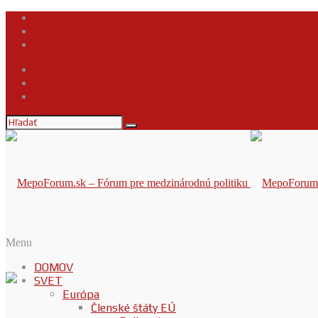
Kontakt
Napíšte nám
Podmienky používania obsahu
Kontakt
Napíšte nám
Podmienky používania obsahu
Menu
DOMOV
SVET
Európa
Členské štáty EÚ