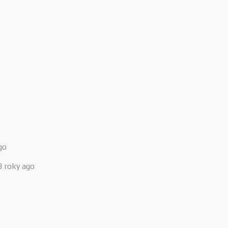
go
3 roky ago