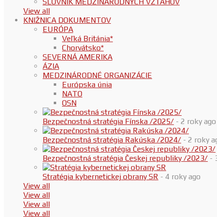
SLOVNÍK MEDZINÁRODNÝCH VZŤAHOV
View all
KNIŽNICA DOKUMENTOV
EURÓPA
Veľká Británia*
Chorvátsko*
SEVERNÁ AMERIKA
ÁZIA
MEDZINÁRODNÉ ORGANIZÁCIE
Európska únia
NATO
OSN
Bezpečnostná stratégia Fínska /2025/
- 2 roky ago
Bezpečnostná stratégia Rakúska /2024/
- 2 roky a
Bezpečnostná stratégia Českej republiky /2023/
- 
Stratégia kybernetickej obrany SR
- 4 roky ago
View all
View all
View all
View all