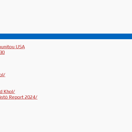
munitou USA
030
ol/
d Khol/
inistö Report 2024/