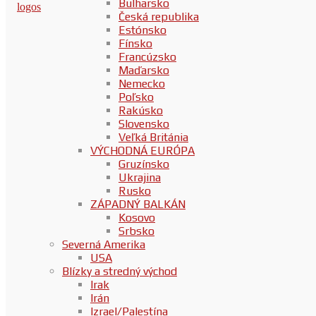
Bulharsko
Česká republika
Estónsko
Fínsko
Francúzsko
Maďarsko
Nemecko
Poľsko
Rakúsko
Slovensko
Veľká Británia
VÝCHODNÁ EURÓPA
Gruzínsko
Ukrajina
Rusko
ZÁPADNÝ BALKÁN
Kosovo
Srbsko
Severná Amerika
USA
Blízky a stredný východ
Irak
Irán
Izrael/Palestína