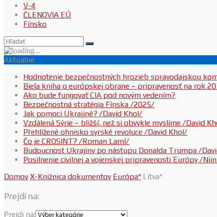
V-4
ČLENOVIA EÚ
Fínsko
Aktuálne
Hodnotenie bezpečnostných hrozieb spravodajskou ko
Biela kniha o európskej obrane – pripravenosť na rok 2
Ako bude fungovať CIA pod novým vedením?
Bezpečnostná stratégia Fínska /2025/
Jak pomoci Ukrajině? /David Khol/
Vzdálená Sýrie – bližší, než si obvykle myslíme /David Kh
Přehlížené ohnisko syrské revoluce /David Khol/
Čo je CROSINT? /Roman Laml/
Budoucnost Ukrajiny po nástupu Donalda Trumpa /Davi
Posilnenie civilnej a vojenskej pripravenosti Európy /Ni
Domov
X-Knižnica dokumentov
Európa*
Litva*
Prejdi na:
Prejdi na: