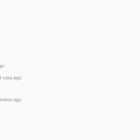
go
3 roky ago
 rokov ago