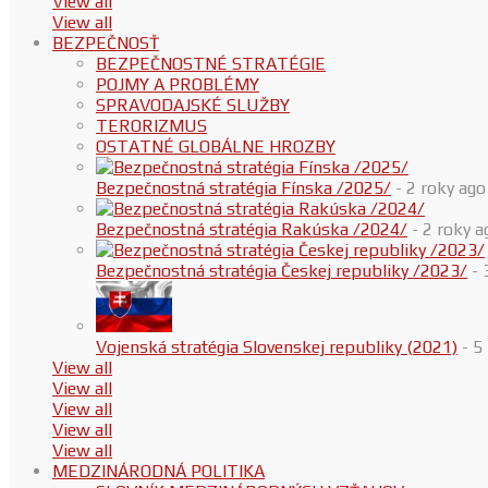
View all
View all
BEZPEČNOSŤ
BEZPEČNOSTNÉ STRATÉGIE
POJMY A PROBLÉMY
SPRAVODAJSKÉ SLUŽBY
TERORIZMUS
OSTATNÉ GLOBÁLNE HROZBY
Bezpečnostná stratégia Fínska /2025/
- 2 roky ago
Bezpečnostná stratégia Rakúska /2024/
- 2 roky a
Bezpečnostná stratégia Českej republiky /2023/
- 
Vojenská stratégia Slovenskej republiky (2021)
- 5
View all
View all
View all
View all
View all
MEDZINÁRODNÁ POLITIKA