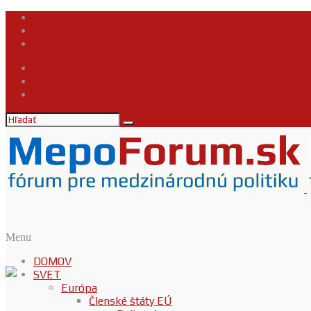
Kontakt
Napíšte nám
Podmienky používania obsahu
Kontakt
Napíšte nám
Podmienky používania obsahu
Menu
DOMOV
SVET
Európa
Členské štáty EÚ