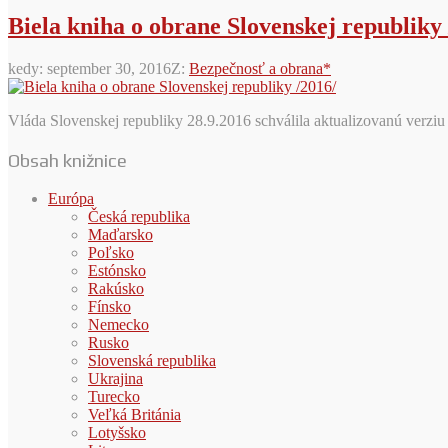
Biela kniha o obrane Slovenskej republiky 
kedy:
september 30, 2016
Z:
Bezpečnosť a obrana*
Vláda Slovenskej republiky 28.9.2016 schválila aktualizovanú verziu
Obsah knižnice
Európa
Česká republika
Maďarsko
Poľsko
Estónsko
Rakúsko
Fínsko
Nemecko
Rusko
Slovenská republika
Ukrajina
Turecko
Veľká Británia
Lotyšsko