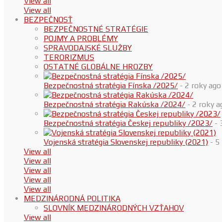
View all
View all
BEZPEČNOSŤ
BEZPEČNOSTNÉ STRATÉGIE
POJMY A PROBLÉMY
SPRAVODAJSKÉ SLUŽBY
TERORIZMUS
OSTATNÉ GLOBÁLNE HROZBY
Bezpečnostná stratégia Fínska /2025/
- 2 roky ago
Bezpečnostná stratégia Rakúska /2024/
- 2 roky a
Bezpečnostná stratégia Českej republiky /2023/
- 
Vojenská stratégia Slovenskej republiky (2021)
- 5
View all
View all
View all
View all
View all
MEDZINÁRODNÁ POLITIKA
SLOVNÍK MEDZINÁRODNÝCH VZŤAHOV
View all