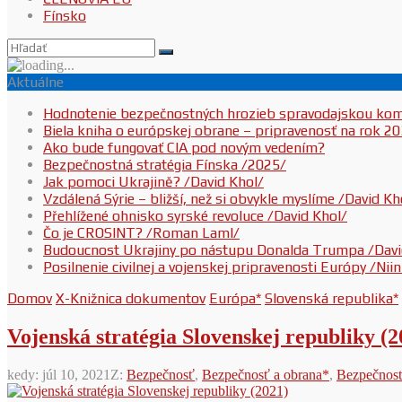
Fínsko
Aktuálne
Hodnotenie bezpečnostných hrozieb spravodajskou ko
Biela kniha o európskej obrane – pripravenosť na rok 2
Ako bude fungovať CIA pod novým vedením?
Bezpečnostná stratégia Fínska /2025/
Jak pomoci Ukrajině? /David Khol/
Vzdálená Sýrie – bližší, než si obvykle myslíme /David Kh
Přehlížené ohnisko syrské revoluce /David Khol/
Čo je CROSINT? /Roman Laml/
Budoucnost Ukrajiny po nástupu Donalda Trumpa /Davi
Posilnenie civilnej a vojenskej pripravenosti Európy /Ni
Domov
X-Knižnica dokumentov
Európa*
Slovenská republika*
Vojenská stratégia Slovenskej republiky (2
kedy:
júl 10, 2021
Z:
Bezpečnosť
,
Bezpečnosť a obrana*
,
Bezpečnostn