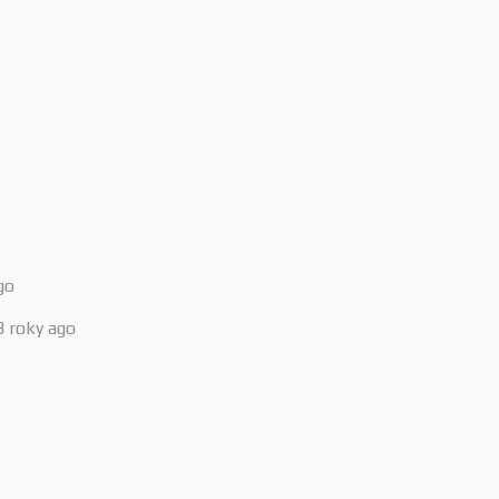
go
3 roky ago