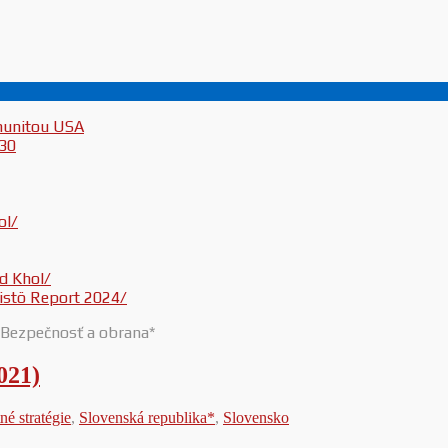
munitou USA
030
ol/
d Khol/
inistö Report 2024/
Bezpečnosť a obrana*
021)
é stratégie
,
Slovenská republika*
,
Slovensko