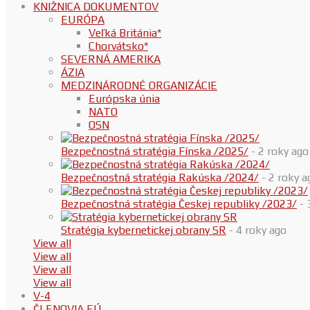
KNIŽNICA DOKUMENTOV
EURÓPA
Veľká Británia*
Chorvátsko*
SEVERNÁ AMERIKA
ÁZIA
MEDZINÁRODNÉ ORGANIZÁCIE
Európska únia
NATO
OSN
Bezpečnostná stratégia Fínska /2025/
- 2 roky ago
Bezpečnostná stratégia Rakúska /2024/
- 2 roky a
Bezpečnostná stratégia Českej republiky /2023/
- 
Stratégia kybernetickej obrany SR
- 4 roky ago
View all
View all
View all
View all
V-4
ČLENOVIA EÚ