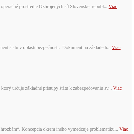
 operačné prostredie Ozbrojených síl Slovenskej republ...
Viac
ent štátu v oblasti bezpečnosti. Dokument na základe h...
Viac
orý určuje základné prístupy štátu k zabezpečovaniu sv...
Viac
ým hrozbám“. Koncepcia okrem iného vymedzuje problematiku...
Viac