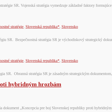
stratégie SR. Vojenská stratégia vymedzuje základné faktory formujúce
ostné stratégie
,
Slovenská republika*
,
Slovensko
égiu SR. Bezpečnostná stratégia SR je východiskový strategický dokum
ostné stratégie
,
Slovenská republika*
,
Slovensko
ia SR. Obranná stratégia SR je zásadným strategickým dokumentom, kt
proti hybridným hrozbám
lila dokument „Koncepcia pre boj Slovenskej republiky proti hybridn