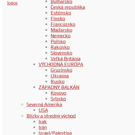
Bulharsko
Česká republika
Estónsko
Fínsko
Francúzsko
Maďarsko
Nemecko
Poľsko
Rakúsko
Slovensko
Veľká Británia
VÝCHODNÁ EURÓPA
Gruzínsko
Ukrajina
Rusko
ZÁPADNÝ BALKÁN
Kosovo
Srbsko
Severná Amerika
USA
Blízky a stredný východ
Irak
Irán
Izrael/Palestína