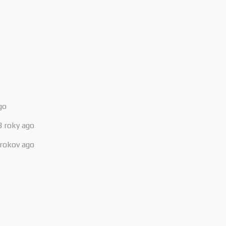
go
3 roky ago
 rokov ago