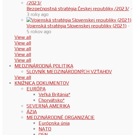
Bezpečnostná stratégia Českej republiky /2023/
-
3 roky ago
Vojenská stratégia Slovenskej republiky (2021)
-
5 rokov ago
View all
View all
View all
View all
View all
MEDZINÁRODNÁ POLITIKA
SLOVNÍK MEDZINÁRODNÝCH VZŤAHOV
View all
KNIŽNICA DOKUMENTOV
EURÓPA
Veľká Británia*
Chorvátsko*
SEVERNÁ AMERIKA
ÁZIA
MEDZINÁRODNÉ ORGANIZÁCIE
Európska únia
NATO
OSN