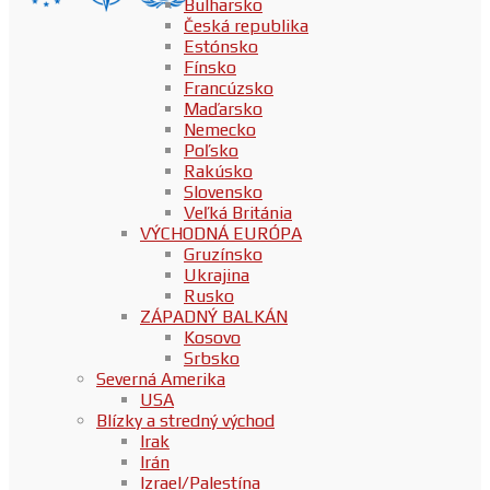
Bulharsko
Česká republika
Estónsko
Fínsko
Francúzsko
Maďarsko
Nemecko
Poľsko
Rakúsko
Slovensko
Veľká Británia
VÝCHODNÁ EURÓPA
Gruzínsko
Ukrajina
Rusko
ZÁPADNÝ BALKÁN
Kosovo
Srbsko
Severná Amerika
USA
Blízky a stredný východ
Irak
Irán
Izrael/Palestína