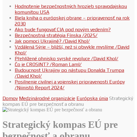
Hodnotenie bezpečnostných hrozieb spravodajskou
komunitou USA
Biela kniha o európskej obrane – pripravenosť na rok
2030
Ako bude fungovať CIA pod novým vedením?
Bezpečnostná stratégia Fínska /2025/
Jak pomoci Ukrajině? /David Khol/
Vzdálená Sýrie – bližší, než si obvykle myslíme /David
Khol/
Přehlížené ohnisko syrské revoluce /David Khol/
Čo je CROSINT? /Roman Laml/
Budoucnost Ukrajiny po nástupu Donalda Trumpa
/David Khol/
Posilnenie civilnej a vojenskej pripravenosti Európy
/Niinistö Report 2024/
Domov
Medzinárodné organizácie
Európska únia
Strategický
kompas EÚ pre bezpečnosť a obranu
Strategický kompas EÚ pre
bezpečnosť a obranu