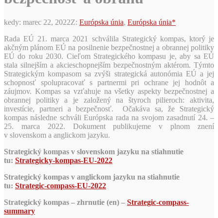
kedy:
marec 22, 2022
Z:
Európska únia
,
Európska únia*
Rada EÚ 21. marca 2021 schválila Strategický kompas, ktorý je
akčným plánom EÚ na posilnenie bezpečnostnej a obrannej politiky
EÚ do roku 2030. Cieľom Strategického kompasu je, aby sa EÚ
stala silnejším a akcieschopnejším bezpečnostným aktérom. Týmto
Strategickým kompasom sa zvýši strategická autonómia EÚ a jej
schopnosť spolupracovať s partnermi pri ochrane jej hodnôt a
záujmov. Kompas sa vzťahuje na všetky aspekty bezpečnostnej a
obrannej politiky a je založený na štyroch pilieroch: aktivita,
investície, partneri a bezpečnosť. Očakáva sa, že Strategický
kompas následne schváli Európska rada na svojom zasadnutí 24. –
25. marca 2022. Dokument publikujeme v plnom znení
v slovenskom a anglickom jazyku.
Strategický kompas v slovenskom jazyku na stiahnutie
tu:
Strategicky-kompas-EU-2022
Strategický kompas v anglickom jazyku na stiahnutie
tu:
Strategic-compass-EU-2022
Strategický kompas – zhrnutie (en) –
Strategic-compass-
summary