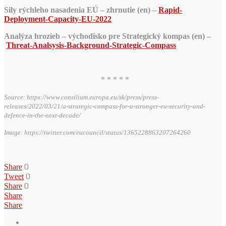
Sily rýchleho nasadenia EÚ – zhrnutie (en) –
Rapid-
Deployment-Capacity-EU-2022
Analýza hrozieb – východisko pre Strategický kompas (en) –
Threat-Analsysis-Background-Strategic-Compass
* * * * *
Source: https://www.consilium.europa.eu/sk/press/press-
releases/2022/03/21/a-strategic-compass-for-a-stronger-eu-security-and-
defence-in-the-next-decade/
Image: https://twitter.com/eucouncil/status/1365228863207264260
0
Share
0
Tweet
0
Share
Share
Share