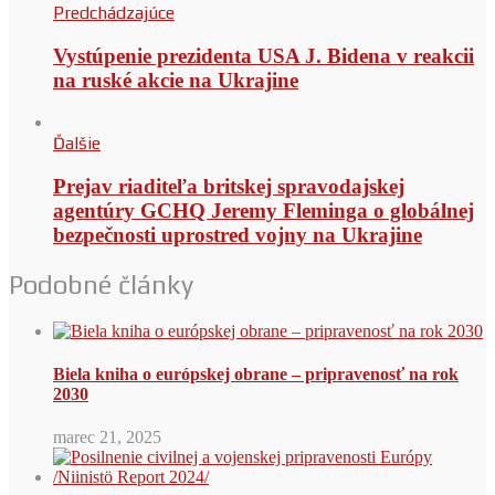
Predchádzajúce
Vystúpenie prezidenta USA J. Bidena v reakcii
na ruské akcie na Ukrajine
Ďalšie
Prejav riaditeľa britskej spravodajskej
agentúry GCHQ Jeremy Fleminga o globálnej
bezpečnosti uprostred vojny na Ukrajine
Podobné články
Biela kniha o európskej obrane – pripravenosť na rok
2030
marec 21, 2025