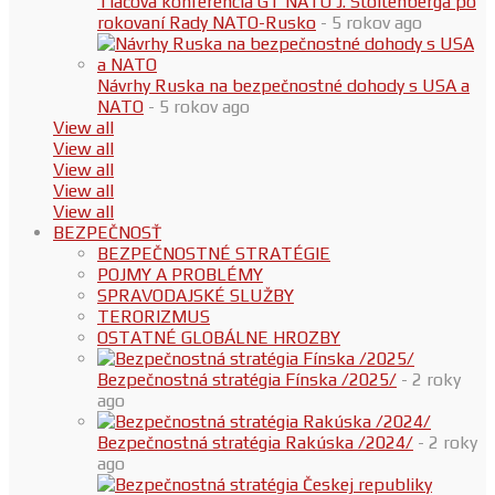
Tlačová konferencia GT NATO J. Stoltenberga po
rokovaní Rady NATO-Rusko
- 5 rokov ago
Návrhy Ruska na bezpečnostné dohody s USA a
NATO
- 5 rokov ago
View all
View all
View all
View all
View all
BEZPEČNOSŤ
BEZPEČNOSTNÉ STRATÉGIE
POJMY A PROBLÉMY
SPRAVODAJSKÉ SLUŽBY
TERORIZMUS
OSTATNÉ GLOBÁLNE HROZBY
Bezpečnostná stratégia Fínska /2025/
- 2 roky
ago
Bezpečnostná stratégia Rakúska /2024/
- 2 roky
ago