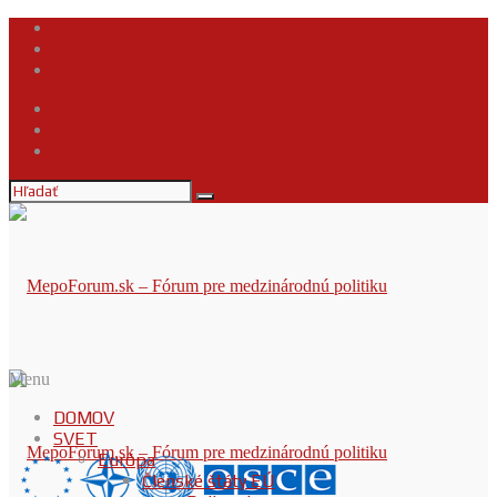
Kontakt
Napíšte nám
Podmienky používania obsahu
Kontakt
Napíšte nám
Podmienky používania obsahu
Menu
DOMOV
SVET
Európa
Členské štáty EÚ