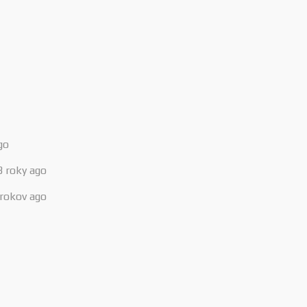
go
3 roky ago
 rokov ago