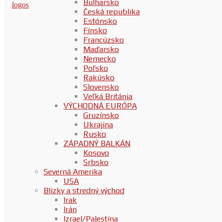
Bulharsko
Česká republika
Estónsko
Fínsko
Francúzsko
Maďarsko
Nemecko
Poľsko
Rakúsko
Slovensko
Veľká Británia
VÝCHODNÁ EURÓPA
Gruzínsko
Ukrajina
Rusko
ZÁPADNÝ BALKÁN
Kosovo
Srbsko
Severná Amerika
USA
Blízky a stredný východ
Irak
Irán
Izrael/Palestína