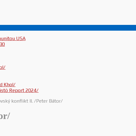
munitou USA
030
ol/
d Khol/
inistö Report 2024/
vský konflikt II. /Peter Bátor/
or/