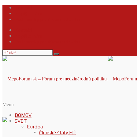
Kontakt
Napíšte nám
Podmienky používania obsahu
Kontakt
Napíšte nám
Podmienky používania obsahu
Menu
DOMOV
SVET
Európa
Členské štáty EÚ