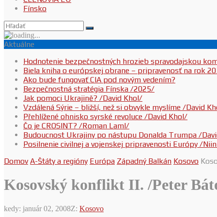
Fínsko
Aktuálne
Hodnotenie bezpečnostných hrozieb spravodajskou ko
Biela kniha o európskej obrane – pripravenosť na rok 2
Ako bude fungovať CIA pod novým vedením?
Bezpečnostná stratégia Fínska /2025/
Jak pomoci Ukrajině? /David Khol/
Vzdálená Sýrie – bližší, než si obvykle myslíme /David Kh
Přehlížené ohnisko syrské revoluce /David Khol/
Čo je CROSINT? /Roman Laml/
Budoucnost Ukrajiny po nástupu Donalda Trumpa /Davi
Posilnenie civilnej a vojenskej pripravenosti Európy /Ni
Domov
A-Štáty a regióny
Európa
Západný Balkán
Kosovo
Koso
Kosovský konflikt II. /Peter Bát
kedy:
január 02, 2008
Z:
Kosovo