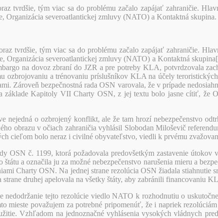
oraz tvrdšie, tým viac sa do problému začalo zapájať zahraničie. Hlav
, Organizácia severoatlantickej zmluvy (NATO) a Kontaktná skupina.
oraz tvrdšie, tým viac sa do problému začalo zapájať zahraničie. Hlav
, Organizácia severoatlantickej zmluvy (NATO) a Kontaktná skupina[
embargo na dovoz zbraní do JZR a pre potreby KLA, potvrdzovala zacho
ozbrojovaniu a trénovaniu príslušníkov KLA na účely teroristických a
anami. Zároveň bezpečnostná rada OSN varovala, že v prípade nedosia
na základe Kapitoly VII Charty OSN, z jej textu bolo jasne cítiť, ž
nejedná o ozbrojený konflikt, ale že tam hrozí nebezpečenstvo odtrhn
ného obrazu v očiach zahraničia vyhlásil Slobodan Miloševič referendum
ých cieľom bolo neraz i civilné obyvateľstvo, viedli k prvému zvažov
dy OSN č. 1199, ktorá požadovala predovšetkým zastavenie útokov v K
o štátu a označila ju za možné nebezpečenstvo narušenia mieru a bezpeč
veniami Charty OSN. Na jednej strane rezolúcia OSN žiadala stiahnuti
rane druhej apelovala na všetky štáty, aby zabránili financovaniu KL
áve nedodržanie tejto rezolúcie viedlo NATO k rozhodnutiu o uskutočne
mto mieste považujem za potrebné pripomenúť, že i napriek rezolúciá
použitie. Vzhľadom na jednoznačné vyhlásenia vysokých vládnych predst