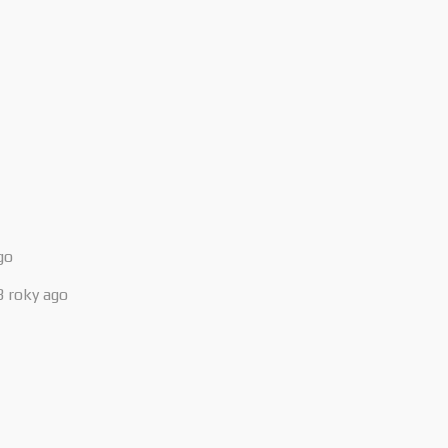
go
3 roky ago