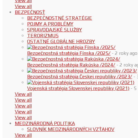
View all
View all
BEZPEČNOSŤ
BEZPEČNOSTNÉ STRATÉGIE
POJMY A PROBLÉMY
SPRAVODAJSKÉ SLUŽBY
TERORIZMUS
OSTATNÉ GLOBÁLNE HROZBY
Bezpečnostná stratégia Fínska /2025/
- 2 roky ago
Bezpečnostná stratégia Rakúska /2024/
- 2 roky a
Bezpečnostná stratégia Českej republiky /2023/
- 
Vojenská stratégia Slovenskej republiky (2021)
- 5
View all
View all
View all
View all
View all
MEDZINÁRODNÁ POLITIKA
SLOVNÍK MEDZINÁRODNÝCH VZŤAHOV
View all