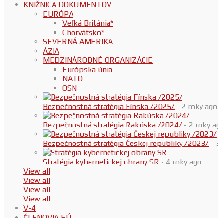
KNIŽNICA DOKUMENTOV
EURÓPA
Veľká Británia*
Chorvátsko*
SEVERNÁ AMERIKA
ÁZIA
MEDZINÁRODNÉ ORGANIZÁCIE
Európska únia
NATO
OSN
Bezpečnostná stratégia Fínska /2025/
- 2 roky ago
Bezpečnostná stratégia Rakúska /2024/
- 2 roky a
Bezpečnostná stratégia Českej republiky /2023/
- 
Stratégia kybernetickej obrany SR
- 4 roky ago
View all
View all
View all
View all
V-4
ČLENOVIA EÚ