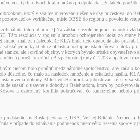
 práve veta týchto dvoch krajín možno predpokladať, že takéto použitie
Holbrookom, ktorý v záujme mierového riešenia krízy pricestoval do B
ie pozorovateľov verifikačnej misie OBSE do regiónu a povolenie vst
ficiálnila túto dohodu.[7] Na základe rezolúcie juhoslovanská vláda 
BSE. Táto rezolúcia v spojení s hrozbou ozbrojeného útoku zo str
druhej strane mali za následok, že KLA brala tieto opatrenia ako prís
a srbské jednotky stiahli z oblasti a postupne uskutočňovala útoky pr
 stanice, ale i civilné objekty, v ktorých bývalo srbské obyvateľstvo 
da nútená porušiť rezolúciu Bezpečnostnej rady č. 1203 a opätovne roz
diným cieľom bolo prinútiť medzinárodné spoločenstvo, aby začalo k
bolo dôsledné, čo malo za následok množenie a eskaláciu násilia. KLA
ť ustanovenia dohody Miloševič-Holbrook a juhoslovanské sily sa sti
sa bude snažiť o uzavretie dohody s Belehradom, ktorá by poskytova
do Kosova a ozbrojený konflikt pokračoval, čo samozrejme nebolo p
a z predstaviteľov Ruskej federácie, USA, Veľkej Británie, Nemecka,
ľnila v prípade dojednávania podmienok mierového riešenia sporov v p