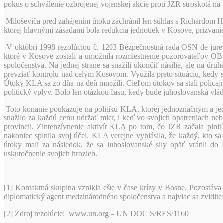
pokus o schválenie ozbrojenej vojenskej akcie proti JZR stroskotá na
Miloševiča pred zahájením útoku zachránil len súhlas s Richardom 
ktorej hlavnými zásadami bola redukcia jednotiek v Kosove, prizvan
V októbri 1998 rezolúciou č. 1203 Bezpečnostná rada OSN de jure zo
ktoré v Kosove zostali a umožnila rozmiestnenie pozorovateľov O
spoločenstva. Na jednej strane sa snažili ukončiť násilie, ale na 
prevziať kontrolu nad celým Kosovom. Využila preto situáciu, kedy s
Útoky KLA sa zo dňa na deň množili. Cieľom útokov sa stali policajné
politický vplyv. Bolo len otázkou času, kedy bude juhoslovanská vlá
Toto konanie poukazuje na politiku KLA, ktorej jednoznačným a je
snažilo za každú cenu udržať mier, i keď vo svojich opatreniach ne
provincii. Zintenzívnenie aktivít KLA po tom, čo JZR začala plni
nakoniec splnila svoj účel. KLA verejne vyhlásila, že každý, kto 
útoky mali za následok, že sa Juhoslovanské sily opäť vrátili 
uskutočnenie svojich hrozieb.
[1] Kontaktná skupina vznikla ešte v čase krízy v Bosne. Pozostáv
diplomatický agent medzinárodného spoločenstva a najviac sa zvidite
[2] Zdroj rezolúcie: www.un.org – UN DOC S/RES/1160