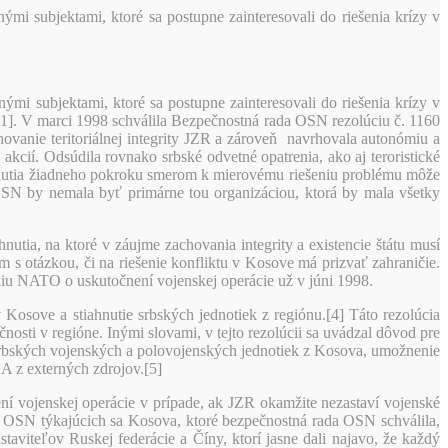
nými subjektami, ktoré sa postupne zainteresovali do riešenia krízy v
nými subjektami, ktoré sa postupne zainteresovali do riešenia krízy v
1]. V marci 1998 schválila Bezpečnostná rada OSN rezolúciu č. 1160
vanie teritoriálnej integrity JZR a zároveň navrhovala autonómiu a
kcií. Odsúdila rovnako srbské odvetné opatrenia, ako aj teroristické
hnutia žiadneho pokroku smerom k mierovému riešeniu problému môže
e OSN by nemala byť primárne tou organizáciou, ktorá by mala všetky
utia, na ktoré v záujme zachovania integrity a existencie štátu musí
 s otázkou, či na riešenie konfliktu v Kosove má prizvať zahraničie.
aniu NATO o uskutočnení vojenskej operácie už v júni 1998.
osove a stiahnutie srbských jednotiek z regiónu.[4] Táto rezolúcia
nosti v regióne. Inými slovami, v tejto rezolúcii sa uvádzal dôvod pre
e srbských vojenských a polovojenských jednotiek z Kosova, umožnenie
A z externých zdrojov.[5]
ní vojenskej operácie v prípade, ak JZR okamžite nezastaví vojenské
m OSN týkajúcich sa Kosova, ktoré bezpečnostná rada OSN schválila,
aviteľov Ruskej federácie a Číny, ktorí jasne dali najavo, že každý