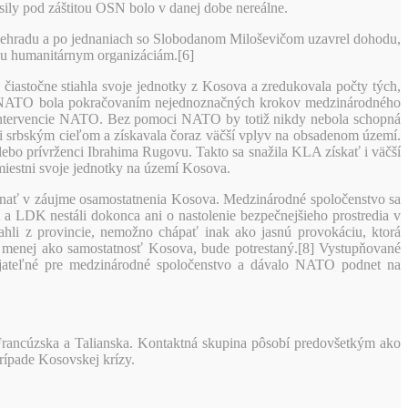
 sily pod záštitou OSN bolo v danej dobe nereálne.
elehradu a po jednaniach so Slobodanom Miloševičom uzavrel dohodu,
upu humanitárnym organizáciám.[6]
čiastočne stiahla svoje jednotky z Kosova a zredukovala počty tých,
any NATO bola pokračovaním nejednoznačných krokov medzinárodného
ľub intervencie NATO. Bez pomoci NATO by totiž nikdy nebola schopná
oti srbským cieľom a získavala čoraz väčší vplyv na obsadenom území.
alebo prívrženci Ibrahima Rugovu. Takto sa snažila KLA získať i väčší
miestni svoje jednotky na území Kosova.
onať v záujme osamostatnenia Kosova. Medzinárodné spoločenstvo sa
 a LDK nestáli dokonca ani o nastolenie bezpečnejšieho prostredia v
ahli z provincie, nemožno chápať inak ako jasnú provokáciu, ktorá
la menej ako samostatnosť Kosova, bude potrestaný.[8] Vystupňované
rijateľné pre medzinárodné spoločenstvo a dávalo NATO podnet na
 Francúzska a Talianska. Kontaktná skupina pôsobí predovšetkým ako
rípade Kosovskej krízy.