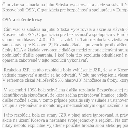
Čím viac sa situácia na juhu Srbska vyostrovala a akcie sa stávali č
Kosove boli OSN, Organizácia pre bezpečnosť a spoluprácu v Európe
OSN a riešenie krízy
Čím viac sa situácia na juhu Srbska vyostrovala a akcie sa stávali č
Kosove boli OSN, Organizácia pre bezpečnosť a spoluprácu v Európe
s pomerom hlasov 14-0 a Čína sa zdržala. Táto rezolúcia zaviedla 
samosprávu pre Kosovo.[2] Rovnako žiadala prevenciu proti ďalšiemu 
útoky KLA a žiadala vytvorenie dialógu medzi znepriatelenými str
podniknúť ďalšie opatrenia. I keď bola táto rezolúcia odsúhlasená 
oparenia zakotvené v tejto rezolúcii vykonávať.
Reakciou JZR na túto rezolúciu bolo vyhlásenie JZR, že sa v Kosove 
vedenie reagovať a snažiť sa ho odvrátiť. V záujme vylepšenia vlast
V referende získal Miloševič 95% hlasov.[3] Množiace sa útoky, ktor
V septembri 1998 bola schválená ďalšia rezolúcia Bezpečnostnej ra
identifikovala skutočnosť, že kríza začína prekračovať hranice jednéh
ďalšie možné akcie, v tomto prípade použitie sily v súlade s ustano
vstupu a vykonávanie monitoringu medzinárodným organizáciám a na st
I táto rezolúcia bola zo strany JZR v plnej miere ignorovaná. A pr
akcie na území Kosova a nestiahne svoje jednotky z regiónu. Na to
nikdy nebolo explicitne vyjadrené použitie hrozba silou alebo jej 