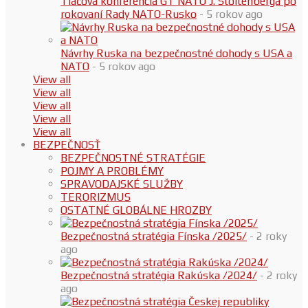
Tlačová konferencia GT NATO J. Stoltenberga po
rokovaní Rady NATO-Rusko
- 5 rokov ago
Návrhy Ruska na bezpečnostné dohody s USA a
NATO
- 5 rokov ago
View all
View all
View all
View all
View all
BEZPEČNOSŤ
BEZPEČNOSTNÉ STRATÉGIE
POJMY A PROBLÉMY
SPRAVODAJSKÉ SLUŽBY
TERORIZMUS
OSTATNÉ GLOBÁLNE HROZBY
Bezpečnostná stratégia Fínska /2025/
- 2 roky
ago
Bezpečnostná stratégia Rakúska /2024/
- 2 roky
ago