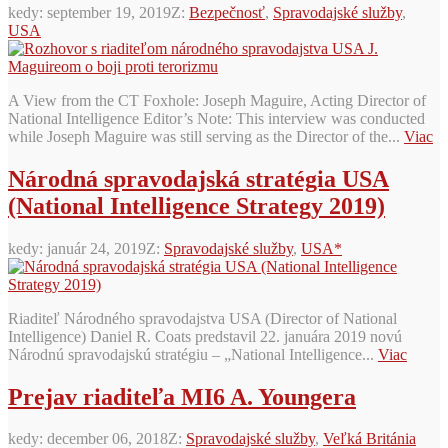
kedy:
september 19, 2019
Z:
Bezpečnosť
,
Spravodajské služby
,
USA
A View from the CT Foxhole: Joseph Maguire, Acting Director of
National Intelligence Editor’s Note: This interview was conducted
while Joseph Maguire was still serving as the Director of the...
Viac
Národná spravodajská stratégia USA
(National Intelligence Strategy 2019)
kedy:
január 24, 2019
Z:
Spravodajské služby
,
USA*
Riaditeľ Národného spravodajstva USA (Director of National
Intelligence) Daniel R. Coats predstavil 22. januára 2019 novú
Národnú spravodajskú stratégiu – „National Intelligence...
Viac
Prejav riaditeľa MI6 A. Youngera
kedy:
december 06, 2018
Z:
Spravodajské služby
,
Veľká Británia