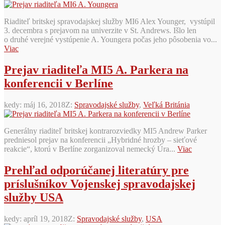
Riaditeľ britskej spravodajskej služby MI6 Alex Younger, vystúpil
3. decembra s prejavom na univerzite v St. Andrews. Išlo len
o druhé verejné vystúpenie A. Youngera počas jeho pôsobenia vo...
Viac
Prejav riaditeľa MI5 A. Parkera na
konferencii v Berlíne
kedy:
máj 16, 2018
Z:
Spravodajské služby
,
Veľká Británia
Generálny riaditeľ britskej kontrarozviedky MI5 Andrew Parker
predniesol prejav na konferencii „Hybridné hrozby – sieťové
reakcie“, ktorú v Berlíne zorganizoval nemecký Úra...
Viac
Prehľad odporúčanej literatúry pre
príslušníkov Vojenskej spravodajskej
služby USA
kedy:
apríl 19, 2018
Z:
Spravodajské služby
,
USA