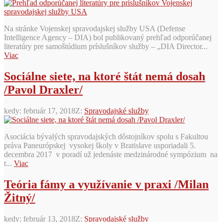
Na stránke Vojenskej spravodajskej služby USA (Defense
Intelligence Agency – DIA) bol publikovaný prehľad odporúčanej
literatúry pre samoštúdium príslušníkov služby – „DIA Director...
Viac
Sociálne siete, na ktoré štát nemá dosah
/Pavol Draxler/
kedy:
február 17, 2018
Z:
Spravodajské služby
Asociácia bývalých spravodajských dôstojníkov spolu s Fakultou
práva Paneurópskej vysokej školy v Bratislave usporiadali 5.
decembra 2017 v poradí už jedenáste medzinárodné sympózium na
t...
Viac
Teória fámy a využívanie v praxi /Milan
Žitný/
kedy:
február 13, 2018
Z:
Spravodajské služby