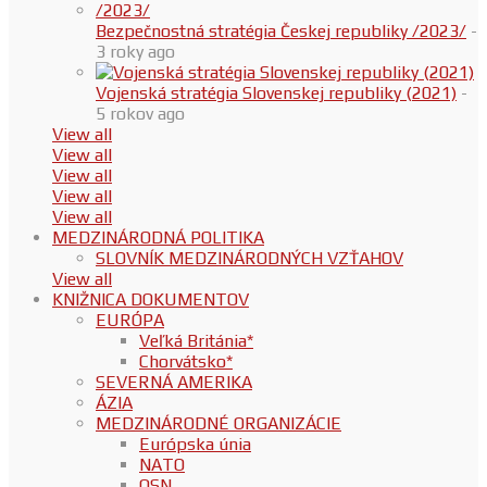
Bezpečnostná stratégia Českej republiky /2023/
-
3 roky ago
Vojenská stratégia Slovenskej republiky (2021)
-
5 rokov ago
View all
View all
View all
View all
View all
MEDZINÁRODNÁ POLITIKA
SLOVNÍK MEDZINÁRODNÝCH VZŤAHOV
View all
KNIŽNICA DOKUMENTOV
EURÓPA
Veľká Británia*
Chorvátsko*
SEVERNÁ AMERIKA
ÁZIA
MEDZINÁRODNÉ ORGANIZÁCIE
Európska únia
NATO
OSN