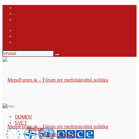
Kontakt
Napíšte nám
Podmienky používania obsahu
Kontakt
Napíšte nám
Podmienky používania obsahu
Menu
DOMOV
SVET
Európa
Členské štáty EÚ