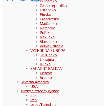
Bulharsko
Česká republika
Estónsko
Fínsko
Francúzsko
Maďarsko
Nemecko
Poľsko
Rakúsko
Slovensko
Veľká Británia
VÝCHODNÁ EURÓPA
Gruzínsko
Ukrajina
Rusko
ZÁPADNÝ BALKÁN
Kosovo
Srbsko
Severná Amerika
USA
Blízky a stredný východ
Irak
Irán
Izrael/Palestína