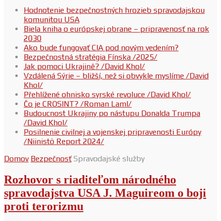
Hodnotenie bezpečnostných hrozieb spravodajskou
komunitou USA
Biela kniha o európskej obrane – pripravenosť na rok
2030
Ako bude fungovať CIA pod novým vedením?
Bezpečnostná stratégia Fínska /2025/
Jak pomoci Ukrajině? /David Khol/
Vzdálená Sýrie – bližší, než si obvykle myslíme /David
Khol/
Přehlížené ohnisko syrské revoluce /David Khol/
Čo je CROSINT? /Roman Laml/
Budoucnost Ukrajiny po nástupu Donalda Trumpa
/David Khol/
Posilnenie civilnej a vojenskej pripravenosti Európy
/Niinistö Report 2024/
Domov
Bezpečnosť
Spravodajské služby
Rozhovor s riaditeľom národného
spravodajstva USA J. Maguireom o boji
proti terorizmu